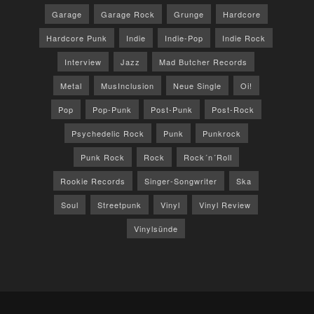
Garage
Garage Rock
Grunge
Hardcore
Hardcore Punk
Indie
Indie-Pop
Indie Rock
Interview
Jazz
Mad Butcher Records
Metal
MusInclusion
Neue Single
Oi!
Pop
Pop-Punk
Post-Punk
Post-Rock
Psychedelic Rock
Punk
Punkrock
Punk Rock
Rock
Rock´n´Roll
Rookie Records
Singer-Songwriter
Ska
Soul
Streetpunk
Vinyl
Vinyl Review
Vinylsünde