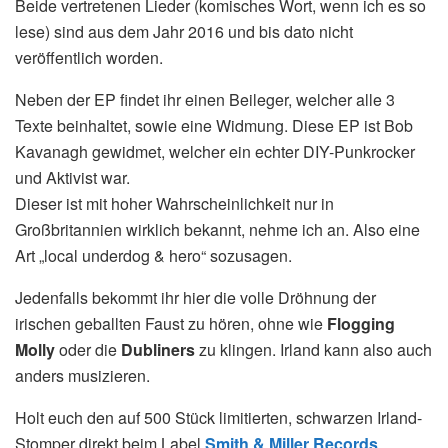
Beide vertretenen Lieder (komisches Wort, wenn ich es so
lese) sind aus dem Jahr 2016 und bis dato nicht
veröffentlich worden.
Neben der EP findet ihr einen Beileger, welcher alle 3
Texte beinhaltet, sowie eine Widmung. Diese EP ist Bob
Kavanagh gewidmet, welcher ein echter DIY-Punkrocker
und Aktivist war.
Dieser ist mit hoher Wahrscheinlichkeit nur in
Großbritannien wirklich bekannt, nehme ich an. Also eine
Art „local underdog & hero“ sozusagen.
Jedenfalls bekommt ihr hier die volle Dröhnung der
irischen geballten Faust zu hören, ohne wie
Flogging
Molly
oder die
Dubliners
zu klingen. Irland kann also auch
anders musizieren.
Holt euch den auf 500 Stück limitierten, schwarzen Irland-
Stomper direkt beim Label
Smith & Miller Records
.