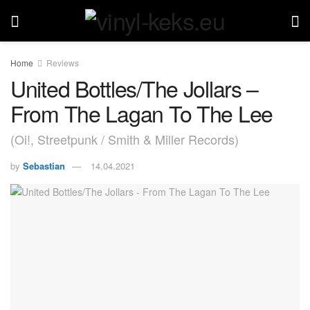
Home
Reviews
United Bottles/The Jollars –
From The Lagan To The Lee
(Oi!, Streetpunk / Smith & Miller Records)
by
Sebastian
14.04.2021