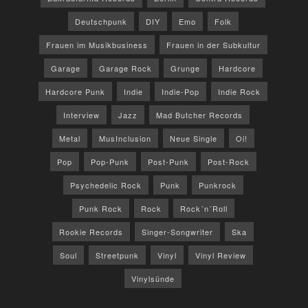
Deutschpunk
DIY
Emo
Folk
Frauen im Musikbusiness
Frauen in der Subkultur
Garage
Garage Rock
Grunge
Hardcore
Hardcore Punk
Indie
Indie-Pop
Indie Rock
Interview
Jazz
Mad Butcher Records
Metal
MusInclusion
Neue Single
Oi!
Pop
Pop-Punk
Post-Punk
Post-Rock
Psychedelic Rock
Punk
Punkrock
Punk Rock
Rock
Rock´n´Roll
Rookie Records
Singer-Songwriter
Ska
Soul
Streetpunk
Vinyl
Vinyl Review
Vinylsünde