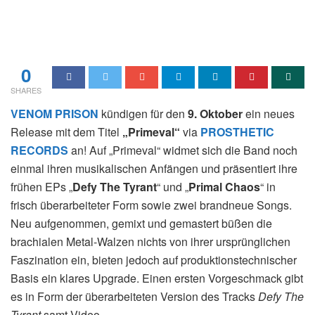
0
SHARES
VENOM PRISON
kündigen für den
9. Oktober
ein neues
Release mit dem Titel
„Primeval“
via
PROSTHETIC
RECORDS
an!
Auf „
Primeval“
widmet sich die Band noch
einmal ihren musikalischen Anfängen und präsentiert ihre
frühen EPs „
Defy The Tyrant
“ und „
Primal Chaos
“ in
frisch überarbeiteter Form sowie zwei brandneue Songs.
Neu aufgenommen, gemixt und gemastert büßen die
brachialen Metal-Walzen nichts von ihrer ursprünglichen
Faszination ein, bieten jedoch auf produktionstechnischer
Basis ein klares Upgrade. Einen ersten Vorgeschmack gibt
es in Form der überarbeiteten Version des Tracks
Defy The
Tyrant
samt Video.