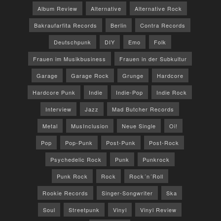
Album Review
Alternative
Alternative Rock
Bakraufarfita Records
Berlin
Contra Records
Deutschpunk
DIY
Emo
Folk
Frauen im Musikbusiness
Frauen in der Subkultur
Garage
Garage Rock
Grunge
Hardcore
Hardcore Punk
Indie
Indie-Pop
Indie Rock
Interview
Jazz
Mad Butcher Records
Metal
MusInclusion
Neue Single
Oi!
Pop
Pop-Punk
Post-Punk
Post-Rock
Psychedelic Rock
Punk
Punkrock
Punk Rock
Rock
Rock´n´Roll
Rookie Records
Singer-Songwriter
Ska
Soul
Streetpunk
Vinyl
Vinyl Review