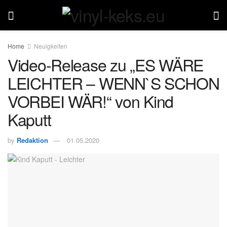
Home
Neuigkeiten
Video-Release zu „ES WÄRE
LEICHTER – WENN`S SCHON
VORBEI WÄR!“ von Kind
Kaputt
by
Redaktion
01.05.2020