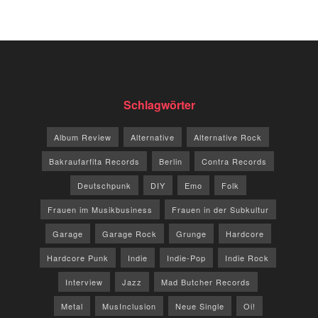
Schlagwörter
Album Review
Alternative
Alternative Rock
Bakraufarfita Records
Berlin
Contra Records
Deutschpunk
DIY
Emo
Folk
Frauen im Musikbusiness
Frauen in der Subkultur
Garage
Garage Rock
Grunge
Hardcore
Hardcore Punk
Indie
Indie-Pop
Indie Rock
Interview
Jazz
Mad Butcher Records
Metal
MusInclusion
Neue Single
Oi!