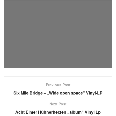
Tags:
Kind Kaputt
Post-Punk
Postcore
Uncle M
Video-Release
Previous Post
Six Mile Bridge – „Wide open space“ Vinyl-LP
Next Post
Acht Eimer Hühnerherzen „album“ Vinyl Lp