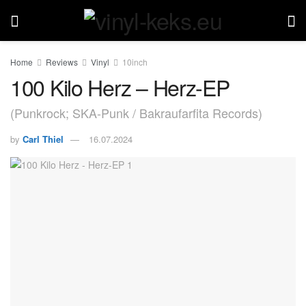
Home
Reviews
Vinyl
10inch
100 Kilo Herz – Herz-EP
(Punkrock; SKA-Punk / Bakraufarfita Records)
by
Carl Thiel
16.07.2024