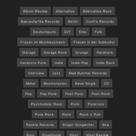
Album Review
Alternative
Alternative Rock
Bakraufarfita Records
Berlin
Contra Records
Deutschpunk
DIY
Emo
Folk
Frauen im Musikbusiness
Frauen in der Subkultur
Garage
Garage Rock
Grunge
Hardcore
Hardcore Punk
Indie
Indie-Pop
Indie Rock
Interview
Jazz
Mad Butcher Records
Metal
MusInclusion
Neue Single
Oi!
Pop
Pop-Punk
Post-Punk
Post-Rock
Psychedelic Rock
Punk
Punkrock
Punk Rock
Rock
Rock´n´Roll
Rookie Records
Singer-Songwriter
Ska
Soul
Streetpunk
Vinyl
Vinyl Review