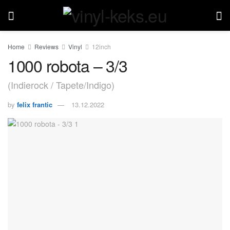
Home
Reviews
Vinyl
12inch
1000 robota – 3/3
(Indierock / Tapete/Indigo)
by
felix frantic
13.12.2022