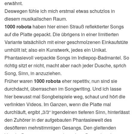
erwähnt.
Deswegen fühle ich mich erstmal etwas schutzlos in
diesem musikalischen Raum.
1000 robota
haben hier einen Strauß reflektierter Songs
auf die Platte gepackt. Die übrigens in einer limitierten
Variante tatsächlich mit einer geschmolzenen Einkaufstüte
umhüllt ist; also ein Kunstwerk, jedes ein Unikat.
Phantasievoll verpackte Songs im Indiepop-Badmantel. So
richtig sitzt er nicht, macht aber nach jeder Dusche, sprich
Song, Sinn, in anzuziehen.
Früher waren
1000 robota
eher repetitiv, nun sind sie
durchdacht, überraschen im Songwriting. Und ich lasse
hier bewusst mal Songbeispiele weg, schaut und hört die
verlinkten Videos. Im Ganzen, wenn die Platte mal
durchläuft, ergibt „3/3“ irgendeinen tieferen Sinn, hinterlässt
den Zuhörer in der aufgebauten Phantasiewelt des
desöfteren mehrstimmigen Gesangs. Den gleitenden