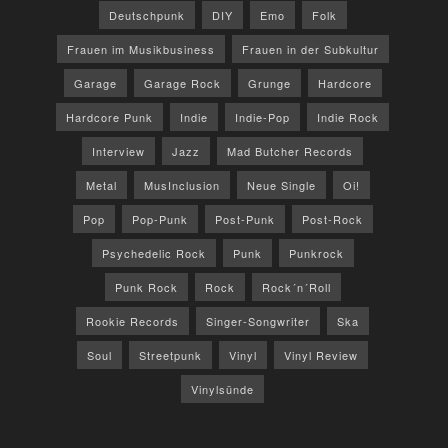
Deutschpunk
DIY
Emo
Folk
Frauen im Musikbusiness
Frauen in der Subkultur
Garage
Garage Rock
Grunge
Hardcore
Hardcore Punk
Indie
Indie-Pop
Indie Rock
Interview
Jazz
Mad Butcher Records
Metal
MusInclusion
Neue Single
Oi!
Pop
Pop-Punk
Post-Punk
Post-Rock
Psychedelic Rock
Punk
Punkrock
Punk Rock
Rock
Rock´n´Roll
Rookie Records
Singer-Songwriter
Ska
Soul
Streetpunk
Vinyl
Vinyl Review
Vinylsünde