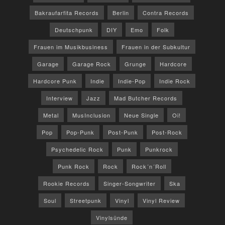
Bakraufarfita Records
Berlin
Contra Records
Deutschpunk
DIY
Emo
Folk
Frauen im Musikbusiness
Frauen in der Subkultur
Garage
Garage Rock
Grunge
Hardcore
Hardcore Punk
Indie
Indie-Pop
Indie Rock
Interview
Jazz
Mad Butcher Records
Metal
MusInclusion
Neue Single
Oi!
Pop
Pop-Punk
Post-Punk
Post-Rock
Psychedelic Rock
Punk
Punkrock
Punk Rock
Rock
Rock´n´Roll
Rookie Records
Singer-Songwriter
Ska
Soul
Streetpunk
Vinyl
Vinyl Review
Vinylsünde