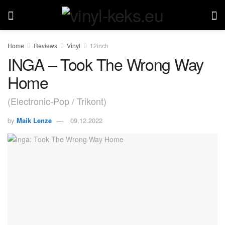
Home
Reviews
Vinyl
12inch
INGA – Took The Wrong Way
Home
(Electronic-Pop / Trikont)
by
Maik Lenze
09.12.2022