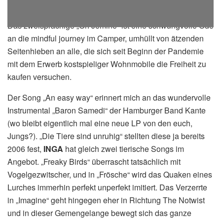
Das zweisprachige „Oh Jemine“ ist eine schwungvolle Ode
an die mindful journey im Camper, umhüllt von ätzenden
Seitenhieben an alle, die sich seit Beginn der Pandemie
mit dem Erwerb kostspieliger Wohnmobile die Freiheit zu
kaufen versuchen.
Der Song „An easy way“ erinnert mich an das wundervolle
Instrumental „Baron Samedi“ der Hamburger Band Kante
(wo bleibt eigentlich mal eine neue LP von den euch,
Jungs?). „Die Tiere sind unruhig“ stellten diese ja bereits
2006 fest,
INGA
hat gleich zwei tierische Songs im
Angebot. „Freaky Birds“ überrascht tatsächlich mit
Vogelgezwitscher, und in „Frösche“ wird das Quaken eines
Lurches immerhin perfekt unperfekt imitiert. Das Verzerrte
in „Imagine“ geht hingegen eher in Richtung The Notwist
und in dieser Gemengelange bewegt sich das ganze