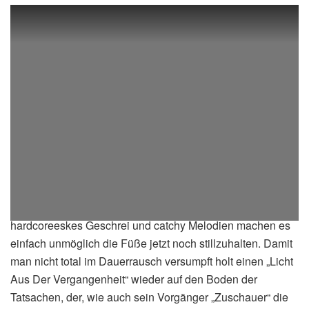
„Zuschauer“ reiht sich ausgezeichnet ein, puh, langsam
wird mir schwindelig im Hitkarusell – Sprechgesang,
hardcoreeskes Geschrei und catchy Melodien machen es
einfach unmöglich die Füße jetzt noch stillzuhalten. Damit
man nicht total im Dauerrausch versumpft holt einen „Licht
Aus Der Vergangenheit“ wieder auf den Boden der
Tatsachen, der, wie auch sein Vorgänger „Zuschauer“ die