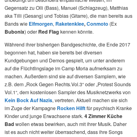
Gegensatz zu Olli (Bass), Manuel (Schlagzeug), Matthias
aka Tilli (Gesang) und Tobias (Gitarre), die man bereits aus
Bands wie
Elfmorgen
,
Raketenklee
,
Conmoto
(Ex
Bubonix
) oder
Red Flag
kennen könnte.
Während ihrer bisherigen Bandgeschichte, die Ende 2017
begonnen hat, haben sie bereits bei diversen
Kundgebungen und Demos gespielt, um unter anderem
auf die Flüchtlingslage im Camp Moria aufmerksam zu
machen. Außerdem sind sie auf diversen Samplern, wie
z.B. dem „Rock Gegen Rechts.Vol.3“ oder „Protest Sounds
Vol.1“, dem kostenlosen Sampler des Musiknetzwerks von
Kein Bock Auf Nazis
, vertreten. Aktuell machen sie sich
im Zuge der Kampagne
Rocken Hilft
für psychisch Kranke
Kinder und junge Erwachsene stark.
4 Zimmer Küche
Bad
wollen etwas bewirken, auch mit ihrer Musik. Daher
ist es auch nicht weiter überraschend, dass ihre Songs