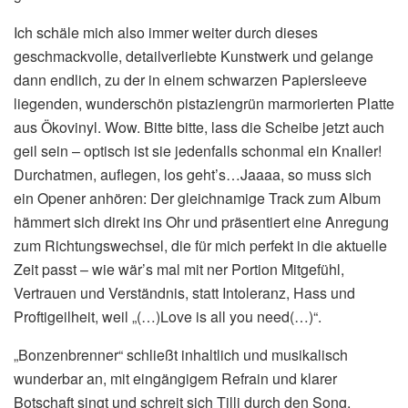
Ich schäle mich also immer weiter durch dieses
geschmackvolle, detailverliebte Kunstwerk und gelange
dann endlich, zu der in einem schwarzen Papiersleeve
liegenden, wunderschön pistaziengrün marmorierten Platte
aus Ökovinyl. Wow. Bitte bitte, lass die Scheibe jetzt auch
geil sein – optisch ist sie jedenfalls schonmal ein Knaller!
Durchatmen, auflegen, los geht’s…Jaaaa, so muss sich
ein Opener anhören: Der gleichnamige Track zum Album
hämmert sich direkt ins Ohr und präsentiert eine Anregung
zum Richtungswechsel, die für mich perfekt in die aktuelle
Zeit passt – wie wär’s mal mit ner Portion Mitgefühl,
Vertrauen und Verständnis, statt Intoleranz, Hass und
Proftigeilheit, weil „(…)Love is all you need(…)“.
„Bonzenbrenner“ schließt inhaltlich und musikalisch
wunderbar an, mit eingängigem Refrain und klarer
Botschaft singt und schreit sich Tilli durch den Song.