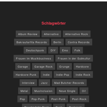
Schlagwörter
Album Review
Alternative
Alternative Rock
Bakraufarfita Records
Berlin
Contra Records
Deutschpunk
DIY
Emo
Folk
Frauen im Musikbusiness
Frauen in der Subkultur
Garage
Garage Rock
Grunge
Hardcore
Hardcore Punk
Indie
Indie-Pop
Indie Rock
Interview
Jazz
Mad Butcher Records
Metal
MusInclusion
Neue Single
Oi!
Pop
Pop-Punk
Post-Punk
Post-Rock
Psychedelic Rock
Punk
Punkrock