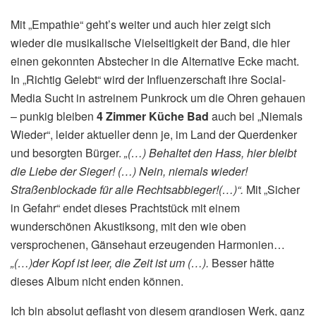
Mit „Empathie“ geht’s weiter und auch hier zeigt sich
wieder die musikalische Vielseitigkeit der Band, die hier
einen gekonnten Abstecher in die Alternative Ecke macht.
In „Richtig Gelebt“ wird der Influenzerschaft ihre Social-
Media Sucht in astreinem Punkrock um die Ohren gehauen
– punkig bleiben
4 Zimmer Küche Bad
auch bei „Niemals
Wieder“, leider aktueller denn je, im Land der Querdenker
und besorgten Bürger.
„(…) Behaltet den Hass, hier bleibt
die Liebe der Sieger! (…) Nein, niemals wieder!
Straßenblockade für alle Rechtsabbieger!(…)“.
Mit „Sicher
in Gefahr“ endet dieses Prachtstück mit einem
wunderschönen Akustiksong, mit den wie oben
versprochenen, Gänsehaut erzeugenden Harmonien…
„(…)der Kopf ist leer, die Zeit ist um (…).
Besser hätte
dieses Album nicht enden können.
Ich bin absolut geflasht von diesem grandiosen Werk, ganz