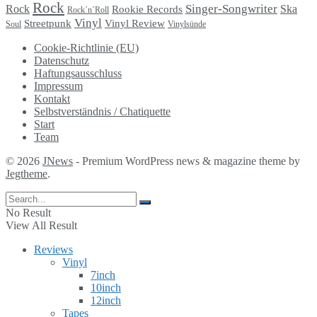
Rock
Singer-Songwriter
Rock
Ska
Rookie Records
Rock´n´Roll
Vinyl
Streetpunk
Vinyl Review
Soul
Vinylsünde
Cookie-Richtlinie (EU)
Datenschutz
Haftungsausschluss
Impressum
Kontakt
Selbstverständnis / Chatiquette
Start
Team
© 2026
JNews
- Premium WordPress news & magazine theme by
Jegtheme
.
No Result
View All Result
Reviews
Vinyl
7inch
10inch
12inch
Tapes