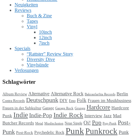
Neuigkeiten
Reviews
Buch & Zine
Tapes
Vinyl
10inch
12inch
7inch
Specials
“Rattster” Review Story
Diversity Dive
Vinylsünde
Verlosungen
Schlagwörter
Alternative
Alternative Rock
Berlin
Album Review
Bakraufarfita Records
Deutschpunk
Folk
DIY
Frauen im Musikbusiness
Contra Records
Emo
Hardcore
Hardcore
Garage
Frauen in der Subkultur
Garage Rock
Grunge
Indie
Indie Rock
Indie-Pop
Punk
Interview
Jazz
Mad
Pop
Post-
Oi!
Butcher Records
Metal
MusInclusion
Neue Single
Pop-Punk
Punk
Punkrock
Punk
Punk
Psychedelic Rock
Post-Rock