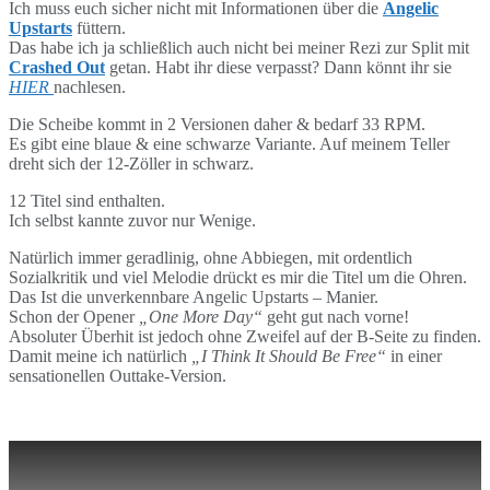
Ich muss euch sicher nicht mit Informationen über die
Angelic
Upstarts
füttern.
Das habe ich ja schließlich auch nicht bei meiner Rezi zur Split mit
Crashed Out
getan. Habt ihr diese verpasst? Dann könnt ihr sie
HIER
nachlesen.
Die Scheibe kommt in 2 Versionen daher & bedarf 33 RPM.
Es gibt eine blaue & eine schwarze Variante. Auf meinem Teller
dreht sich der 12-Zöller in schwarz.
12 Titel sind enthalten.
Ich selbst kannte zuvor nur Wenige.
Natürlich immer geradlinig, ohne Abbiegen, mit ordentlich
Sozialkritik und viel Melodie drückt es mir die Titel um die Ohren.
Das Ist die unverkennbare Angelic Upstarts – Manier.
Schon der Opener
„One More Day“
geht gut nach vorne!
Absoluter Überhit ist jedoch ohne Zweifel auf der B-Seite zu finden.
Damit meine ich natürlich
„I Think It Should Be Free“
in einer
sensationellen Outtake-Version.