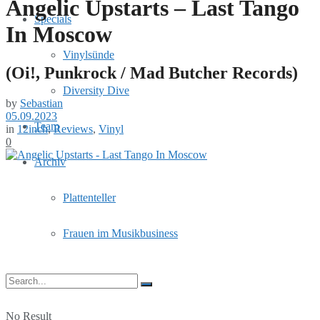
Angelic Upstarts – Last Tango
Specials
In Moscow
Vinylsünde
(Oi!, Punkrock / Mad Butcher Records)
Diversity Dive
by
Sebastian
05.09.2023
Team
in
12inch
,
Reviews
,
Vinyl
0
Archiv
Plattenteller
Frauen im Musikbusiness
No Result