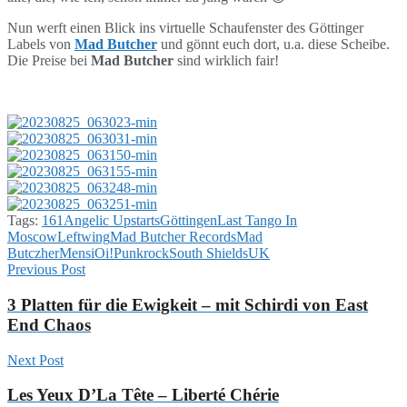
Nun werft einen Blick ins virtuelle Schaufenster des Göttinger
Labels von
Mad Butcher
und gönnt euch dort, u.a. diese Scheibe.
Die Preise bei
Mad Butcher
sind wirklich fair!
Tags:
161
Angelic Upstarts
Göttingen
Last Tango In
Moscow
Leftwing
Mad Butcher Records
Mad
Butczher
Mensi
Oi!
Punkrock
South Shields
UK
Previous Post
3 Platten für die Ewigkeit – mit Schirdi von East
End Chaos
Next Post
Les Yeux D’La Tête – Liberté Chérie