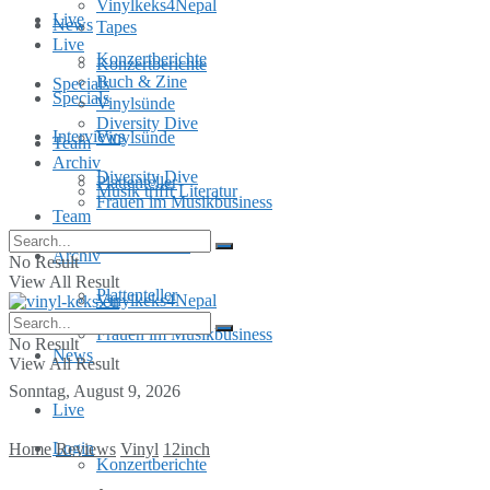
Vinylkeks4Nepal
Live
News
Tapes
Live
Konzertberichte
Konzertberichte
Buch & Zine
Specials
Specials
Vinylsünde
Diversity Dive
Interviews
Vinylsünde
Team
Archiv
Diversity Dive
Plattenteller
Musik trifft Literatur
Frauen im Musikbusiness
Team
MusInclusion
Archiv
No Result
View All Result
Plattenteller
Vinylkeks4Nepal
Frauen im Musikbusiness
No Result
News
View All Result
Sonntag, August 9, 2026
Live
Login
Home
Reviews
Vinyl
12inch
Konzertberichte