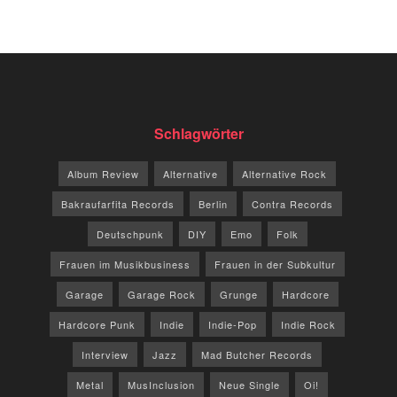
Schlagwörter
Album Review
Alternative
Alternative Rock
Bakraufarfita Records
Berlin
Contra Records
Deutschpunk
DIY
Emo
Folk
Frauen im Musikbusiness
Frauen in der Subkultur
Garage
Garage Rock
Grunge
Hardcore
Hardcore Punk
Indie
Indie-Pop
Indie Rock
Interview
Jazz
Mad Butcher Records
Metal
MusInclusion
Neue Single
Oi!