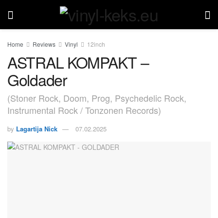
Home
Reviews
Vinyl
12inch
ASTRAL KOMPAKT –
Goldader
(Stoner Rock, Doom, Prog, Psychedelic Rock,
Instrumental Rock / Tonzonen Records)
by
Lagartija Nick
07.02.2025