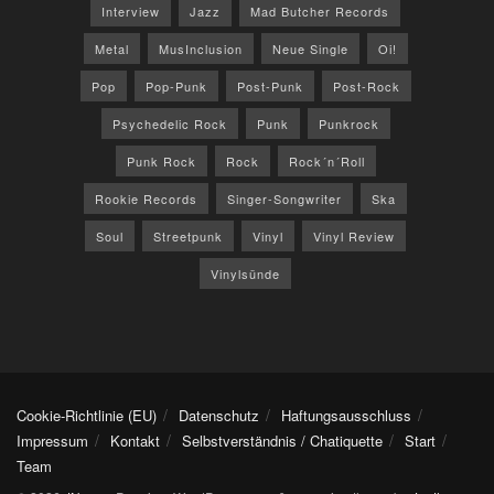
Interview
Jazz
Mad Butcher Records
Metal
MusInclusion
Neue Single
Oi!
Pop
Pop-Punk
Post-Punk
Post-Rock
Psychedelic Rock
Punk
Punkrock
Punk Rock
Rock
Rock´n´Roll
Rookie Records
Singer-Songwriter
Ska
Soul
Streetpunk
Vinyl
Vinyl Review
Vinylsünde
Cookie-Richtlinie (EU)
Datenschutz
Haftungsausschluss
Impressum
Kontakt
Selbstverständnis / Chatiquette
Start
Team