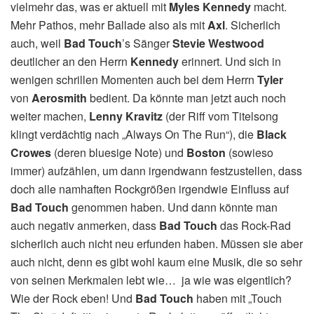
vielmehr das, was er aktuell mit
Myles Kennedy
macht.
Mehr Pathos, mehr Ballade also als mit
Axl
. Sicherlich
auch, weil
Bad
Touch
’s Sänger
Stevie Westwood
deutlicher an den Herrn
Kennedy
erinnert. Und sich in
wenigen schrillen Momenten auch bei dem Herrn
Tyler
von
Aerosmith
bedient. Da könnte man jetzt auch noch
weiter machen,
Lenny Kravitz
(der Riff vom Titelsong
klingt verdächtig nach „Always On The Run“), die
Black
Crowes
(deren bluesige Note) und
Boston
(sowieso
immer) aufzählen, um dann irgendwann festzustellen, dass
doch alle namhaften Rockgrößen irgendwie Einfluss auf
Bad Touch
genommen haben. Und dann könnte man
auch negativ anmerken, dass
Bad Touch
das Rock-Rad
sicherlich auch nicht neu erfunden haben. Müssen sie aber
auch nicht, denn es gibt wohl kaum eine Musik, die so sehr
von seinen Merkmalen lebt wie… ja wie was eigentlich?
Wie der Rock eben! Und
Bad Touch
haben mit „Touch