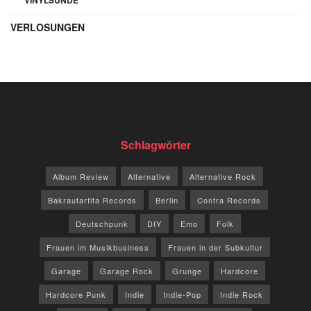
VERLOSUNGEN
Schlagwörter
Album Review
Alternative
Alternative Rock
Bakraufarfita Records
Berlin
Contra Records
Deutschpunk
DIY
Emo
Folk
Frauen im Musikbusiness
Frauen in der Subkultur
Garage
Garage Rock
Grunge
Hardcore
Hardcore Punk
Indie
Indie-Pop
Indie Rock