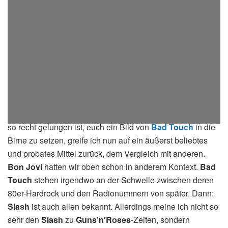
Und weil der Rock so ein weitläufiger Begriff ist und es mir
mit meinem bisherigen Geschreibe vermutlich noch nicht
so recht gelungen ist, euch ein Bild von
Bad Touch
in die
Birne zu setzen, greife ich nun auf ein äußerst beliebtes
und probates Mittel zurück, dem Vergleich mit anderen.
Bon Jovi
hatten wir oben schon in anderem Kontext.
Bad
Touch
stehen irgendwo an der Schwelle zwischen deren
80er-Hardrock und den Radionummern von später. Dann:
Slash
ist auch allen bekannt. Allerdings meine ich nicht so
sehr den
Slash
zu
Guns’n’Roses
-Zeiten, sondern