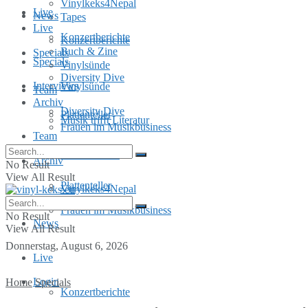
Vinylkeks4Nepal
Live
News
Tapes
Live
Konzertberichte
Konzertberichte
Buch & Zine
Specials
Specials
Vinylsünde
Diversity Dive
Interviews
Vinylsünde
Team
Archiv
Diversity Dive
Plattenteller
Musik trifft Literatur
Frauen im Musikbusiness
Team
MusInclusion
Archiv
No Result
View All Result
Plattenteller
Vinylkeks4Nepal
Frauen im Musikbusiness
No Result
News
View All Result
Donnerstag, August 6, 2026
Live
Login
Home
Specials
Konzertberichte