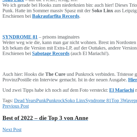
Wo ich gerade bei Hooks zum niederknien bin: auch hier! Dieses Trio 
Punk. Hatte im Sommer massiv Spasz mit der
Soko Linx
aus Leipzig
Erschienen bei
Bakraufarfita Records
.
SYNDROME 81
– prisons imaginaires
Weiter weg wie die, kann man gar nicht wohnen. Brest im Nordosten 
Ich bekam die Version mit Extra-LP, auf der Outtakes, andere Version
Erschienen bei
Sabotage Records
(auch El Mariachi!).
Auch hier: Hooks die
The Cure
und Punkrock verbinden. Tristesse g
ProvinzPostille ein Interview gemacht. Ist in der neuen Ausgabe.
Hie
Und zwei Tipps habe ich noch auf dem Foto versteckt:
El Mariachi
m
Tags:
Dead Years
Punk
Punkrock
Soko Linx
Syndrome 81
Top 3
Wavep
Previous Post
Best of 2022 – die Top 3 von Anne
Next Post