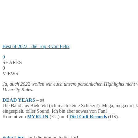
Best of 2022 - die Top 3 von Felix
0
SHARES
0
VIEWS
Ja, auch 2022 wollen wir euch unsere persönlichen Highlights nicht 
Diversity
Rules.
DEAD YEARS
– s/t
Die Band aus Bielefeld (ich mach keine Scherze!). Mega, mega dreck
eingespielt, toller Sound. Ich bin aber sowas von Fan!
Kommt von
MYRUIN
(EU) und
Dirt Cult Records
(US).
Soko Linx
– auf die Fresze, fertig, los!