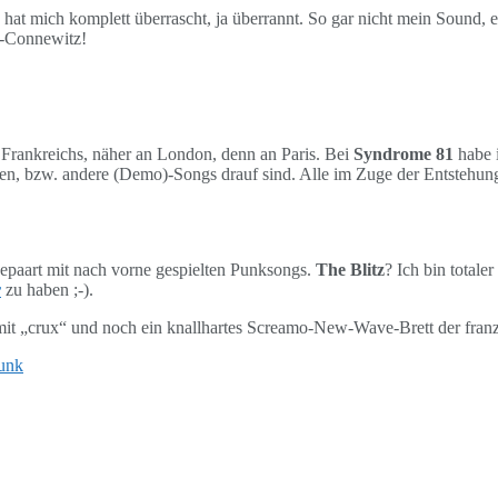
hat mich komplett überrascht, ja überrannt. So gar nicht mein Sound, e
-Connewitz!
Frankreichs, näher an London, denn an Paris. Bei
Syndrome 81
habe 
en, bzw. andere (Demo)-Songs drauf sind. Alle im Zuge der Entstehung 
epaart mit nach vorne gespielten Punksongs.
The Blitz
? Ich bin totale
r
zu haben ;-).
it „crux“ und noch ein knallhartes Screamo-New-Wave-Brett der fra
unk