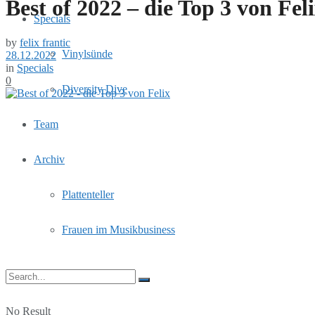
Best of 2022 – die Top 3 von Fel
Specials
by
felix frantic
Vinylsünde
28.12.2022
in
Specials
0
Diversity Dive
Team
Archiv
Plattenteller
Frauen im Musikbusiness
No Result