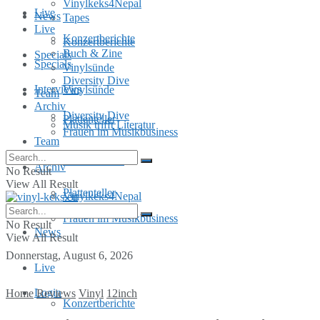
Vinylkeks4Nepal
Live
News
Tapes
Live
Konzertberichte
Konzertberichte
Buch & Zine
Specials
Specials
Vinylsünde
Diversity Dive
Interviews
Vinylsünde
Team
Archiv
Diversity Dive
Plattenteller
Musik trifft Literatur
Frauen im Musikbusiness
Team
MusInclusion
Archiv
No Result
View All Result
Plattenteller
Vinylkeks4Nepal
Frauen im Musikbusiness
No Result
News
View All Result
Donnerstag, August 6, 2026
Live
Login
Home
Reviews
Vinyl
12inch
Konzertberichte