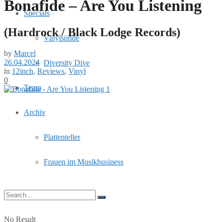
Bonafide – Are You Listening
Specials
(Hardrock / Black Lodge Records)
Vinylsünde
by
Marcel
26.04.2024
Diversity Dive
in
12inch
,
Reviews
,
Vinyl
0
Team
Archiv
Plattenteller
Frauen im Musikbusiness
No Result