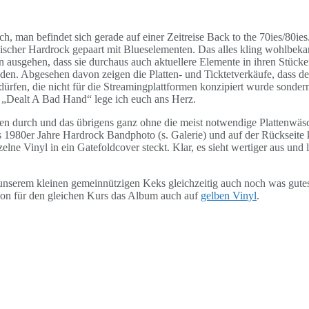
h, man befindet sich gerade auf einer Zeitreise Back to the 70ies/80ies
ypischer Hardrock gepaart mit Blueselementen. Das alles kling wohlbeka
 ausgehen, dass sie durchaus auch aktuellere Elemente in ihren Stücken
inden. Abgesehen davon zeigen die Platten- und Ticktetverkäufe, dass 
rfen, die nicht für die Streamingplattformen konzipiert wurde sondern
 „Dealt A Bad Hand“ lege ich euch ans Herz.
n durch und das übrigens ganz ohne die meist notwendige Plattenwäsche
es 1980er Jahre Hardrock Bandphoto (s. Galerie) und auf der Rückseite
ne Vinyl in ein Gatefoldcover steckt. Klar, es sieht wertiger aus und l
serem kleinen gemeinnützigen Keks gleichzeitig auch noch was gutes t
ion für den gleichen Kurs das Album auch auf
gelben Vinyl
.