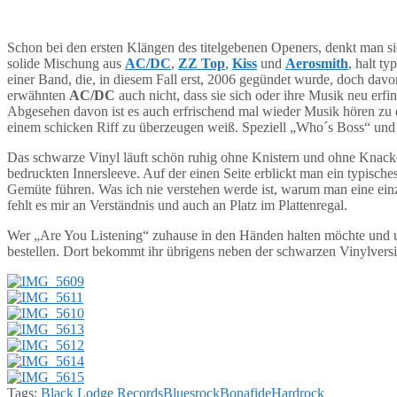
Schon bei den ersten Klängen des titelgebenen Openers, denkt man sic
solide Mischung aus
AC/DC
,
ZZ Top
,
Kiss
und
Aerosmith
, halt t
einer Band, die, in diesem Fall erst, 2006 gegündet wurde, doch davon
erwähnten
AC/DC
auch nicht, dass sie sich oder ihre Musik neu erf
Abgesehen davon ist es auch erfrischend mal wieder Musik hören zu dü
einem schicken Riff zu überzeugen weiß. Speziell „Who´s Boss“ und
Das schwarze Vinyl läuft schön ruhig ohne Knistern und ohne Knacke
bedruckten Innersleeve. Auf der einen Seite erblickt man ein typisch
Gemüte führen. Was ich nie verstehen werde ist, warum man eine einzel
fehlt es mir an Verständnis und auch an Platz im Plattenregal.
Wer „Are You Listening“ zuhause in den Händen halten möchte und un
bestellen. Dort bekommt ihr übrigens neben der schwarzen Vinylvers
Tags:
Black Lodge Records
Bluesrock
Bonafide
Hardrock