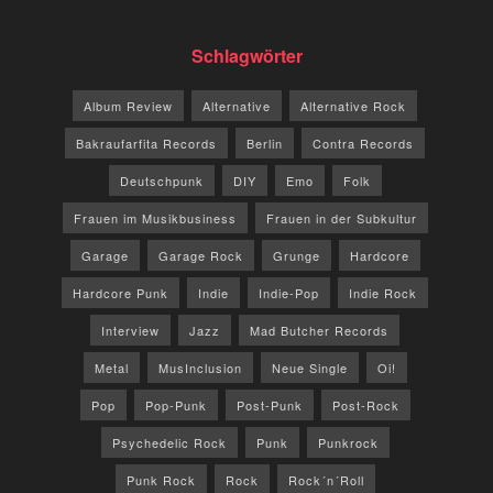
Schlagwörter
Album Review
Alternative
Alternative Rock
Bakraufarfita Records
Berlin
Contra Records
Deutschpunk
DIY
Emo
Folk
Frauen im Musikbusiness
Frauen in der Subkultur
Garage
Garage Rock
Grunge
Hardcore
Hardcore Punk
Indie
Indie-Pop
Indie Rock
Interview
Jazz
Mad Butcher Records
Metal
MusInclusion
Neue Single
Oi!
Pop
Pop-Punk
Post-Punk
Post-Rock
Psychedelic Rock
Punk
Punkrock
Punk Rock
Rock
Rock´n´Roll