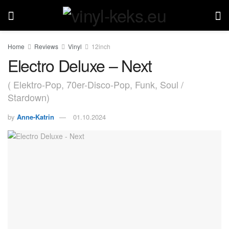
Home
Reviews
Vinyl
12inch
Electro Deluxe – Next
( Elektro-Pop, 70er-Disco-Pop, Funk, Soul /
Stardown)
by
Anne-Katrin
01.10.2024