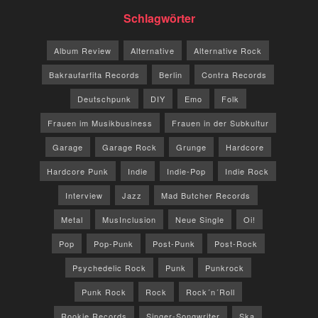
Schlagwörter
Album Review
Alternative
Alternative Rock
Bakraufarfita Records
Berlin
Contra Records
Deutschpunk
DIY
Emo
Folk
Frauen im Musikbusiness
Frauen in der Subkultur
Garage
Garage Rock
Grunge
Hardcore
Hardcore Punk
Indie
Indie-Pop
Indie Rock
Interview
Jazz
Mad Butcher Records
Metal
MusInclusion
Neue Single
Oi!
Pop
Pop-Punk
Post-Punk
Post-Rock
Psychedelic Rock
Punk
Punkrock
Punk Rock
Rock
Rock´n´Roll
Rookie Records
Singer-Songwriter
Ska