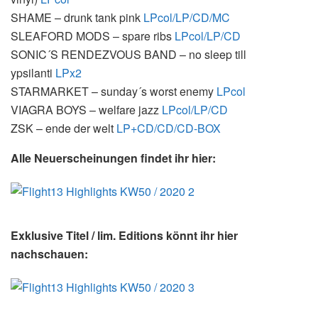
SHAME
– drunk tank pink
LPcol/LP/CD/MC
SLEAFORD
MODS
– spare ribs
LPcol/LP/CD
SONIC´S
RENDEZVOUS
BAND
– no sleep till
ypsilanti
LPx2
STARMARKET
– sunday´s worst enemy
LPcol
VIAGRA
BOYS
– welfare jazz
LPcol/LP/CD
ZSK
– ende der welt
LP+CD/CD/CD-
BOX
Alle Neuerscheinungen findet ihr hier:
Exklusive Titel / lim. Editions könnt ihr hier
nachschauen: