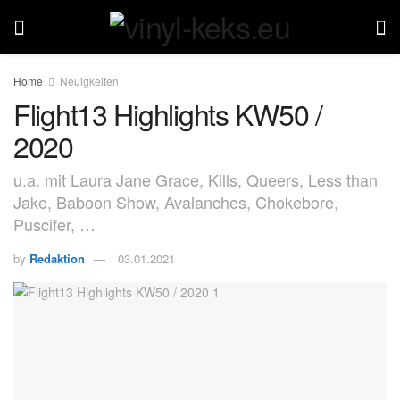
Home
Neuigkeiten
Flight13 Highlights KW50 /
2020
u.a. mit Laura Jane Grace, Kills, Queers, Less than
Jake, Baboon Show, Avalanches, Chokebore,
Puscifer, …
by
Redaktion
03.01.2021