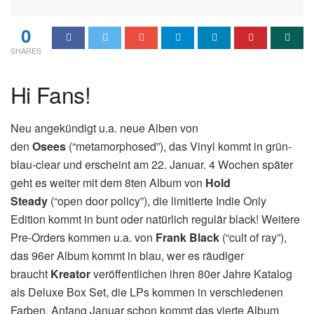
0
SHARES
Hi Fans!
Neu angekündigt u.a. neue Alben von
den
Osees
(“metamorphosed”), das Vinyl kommt in grün-
blau-clear und erscheint am 22. Januar. 4 Wochen später
geht es weiter mit dem 8ten Album von
Hold
Steady
(“open door policy”), die limitierte Indie Only
Edition kommt in bunt oder natürlich regulär black! Weitere
Pre-Orders kommen u.a. von
Frank Black
(“cult of ray”),
das 96er Album kommt in blau, wer es räudiger
braucht
Kreator
veröffentlichen ihren 80er Jahre Katalog
als Deluxe Box Set, die LPs kommen in verschiedenen
Farben, Anfang Januar schon kommt das vierte Album