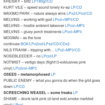
KREISKY
– blitz
LP180gr/CD
KURT
VILE
– speed sound lonely kv-ep
LP/CD
MAXIMO
PARK
– nature always wins
LPx2/LPcol/CD
MELVINS
– working with god
LPcol+MP3/CD
MELVINS
– hostile ambient takeover
LPcol+MP3
MELVINS
– gluey porch treatments
LPcol+MP3
MOGWAI
– as the love
continues
BOX
/LPx2col/LPx2/CD/CDx2
NILS
FRAHM
– tripping with…
LPx2+MP3/CD
NOSEBLEEDER
– no
LPcol/LP
NOTWIST
– vertigo days (flight13-exklusives pink
vinyl)
LPx2col+MP3
OSEES
– metamorphosed
LP
PUBLIC
ENEMY
– what you gonna do when the grid goes
down
LP/CD
SCREECHING
WEASEL
– some freaks
LP
SHAME
– drunk tank pink (d-land exkl.smoke marbled
vinyl)
LPcol