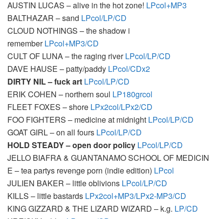
AUSTIN
LUCAS
– alive in the hot zone!
LPcol+MP3
BALTHAZAR
– sand
LPcol/LP/CD
CLOUD
NOTHINGS
– the shadow i
remember
LPcol+MP3/CD
CULT
OF
LUNA
– the raging river
LPcol/LP/CD
DAVE
HAUSE
– patty/paddy
LPcol/CDx2
DIRTY
NIL
– fuck art
LPcol/LP/CD
ERIK
COHEN
– northern soul
LP180grcol
FLEET
FOXES
– shore
LPx2col/LPx2/CD
FOO
FIGHTERS
– medicine at midnight
LPcol/LP/CD
GOAT
GIRL
– on all fours
LPcol/LP/CD
HOLD
STEADY
– open door policy
LPcol/LP/CD
JELLO
BIAFRA
&
GUANTANAMO
SCHOOL
OF
MEDICIN
E
– tea partys revenge porn (indie edition)
LPcol
JULIEN
BAKER
– little oblivions
LPcol/LP/CD
KILLS
– little bastards
LPx2col+MP3/LPx2-MP3/CD
KING
GIZZARD
&
THE
LIZARD
WIZARD
– k.g.
LP/CD