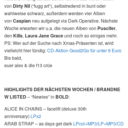
von
Dirty Nil
(“fugg art”), selbstredend in bunt oder
wahlweise schwarz, außerdem werden vier Alben
von
Caspian
neu aufgelegt via Dark Operative. Nächste
Woche erwarten wir u.a. die neuen Alben von
Puscifer
,
den
Kills
,
Laura Jane Grace
und noch so einiges mehr.
PS: Wer auf der Suche nach Xmas-Präsenten ist, wird
vielleicht hier fündig:
CD-Aktion Good2Go für unter 9 Euro
Bis bald,
euer alex & die f13 crüe
HIGHLIGHTS
DER
NÄCHSTEN
WOCHEN
/
BRANDNE
W
LISTED
– “Newies” in
BOLD
:
ALICE
IN
CHAINS
– facelift (deluxe 30th
anniversary)
LPx2
ARAB
STRAP
– as days get dark
LPcol+MP3/LP+MP3/CD