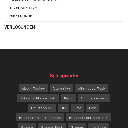
DIVERSITY DIVE
VINYLSÜNDE
VERLOSUNGEN
Schlagwörter
Album Review
Alternative
Alternative Rock
Bakraufarfita Records
Berlin
Contra Records
Deutschpunk
DIY
Emo
Folk
Frauen im Musikbusiness
Frauen in der Subkultur
Garage
Garage Rock
Grunge
Hardcore