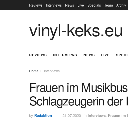
Reviews
Interviews
News
Live
Specials
Team
Archiv
vinyl-keks.eu
REVIEWS
INTERVIEWS
NEWS
LIVE
SPEC
Home
Interviews
Frauen im Musikbusi
Schlagzeugerin der
by
Redaktion
21.07.2020
in
Interviews
,
Frauen im 