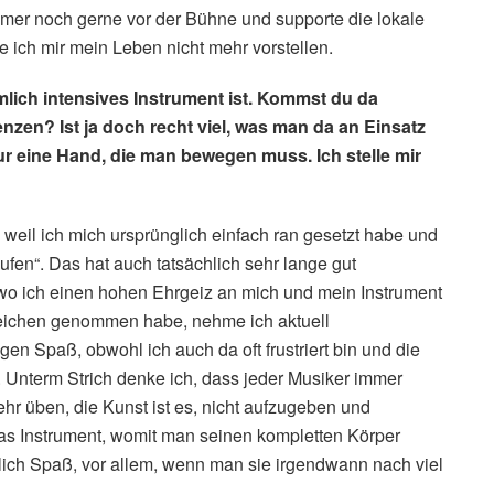
immer noch gerne vor der Bühne und supporte die lokale
 ich mir mein Leben nicht mehr vorstellen.
emlich intensives Instrument ist. Kommst du da
nzen? Ist ja doch recht viel, was man da an Einsatz
ur eine Hand, die man bewegen muss. Ich stelle mir
weil ich mich ursprünglich einfach ran gesetzt habe und
aufen“. Das hat auch tatsächlich sehr lange gut
t, wo ich einen hohen Ehrgeiz an mich und mein Instrument
gleichen genommen habe, nehme ich aktuell
n Spaß, obwohl ich auch da oft frustriert bin und die
 Unterm Strich denke ich, dass jeder Musiker immer
r üben, die Kunst ist es, nicht aufzugeben und
das Instrument, womit man seinen kompletten Körper
lich Spaß, vor allem, wenn man sie irgendwann nach viel