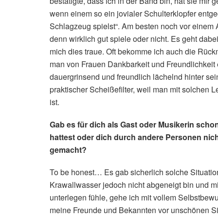
bestätigte, dass ich in der Band bin, hat sie mir
wenn einem so ein jovialer Schulterklopfer entge
Schlagzeug spielst“. Am besten noch vor einem Au
denn wirklich gut spiele oder nicht. Es geht dab
mich dies traue. Oft bekomme ich auch die Rückm
man von Frauen Dankbarkeit und Freundlichkeit 
dauergrinsend und freundlich lächelnd hinter sei
praktischer Scheißefilter, weil man mit solchen 
ist.
Gab es für dich als Gast oder Musikerin scho
hattest oder dich durch andere Personen nich
gemacht?
To be honest… Es gab sicherlich solche Situatio
Krawallwasser jedoch nicht abgeneigt bin und m
unterlegen fühle, gehe ich mit vollem Selbstbewu
meine Freunde und Bekannten vor unschönen Situ