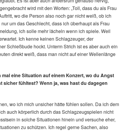
 geglaubt. Es ist aber auch andersrum genauso nervig,
gengebracht wird mit den Worten: „Toll, dass du als Frau
ftritt, wo die Person also noch gar nicht weiß, ob ich
ei nur um das Geschlecht, dass ich überhaupt als Frau
eldung, ich solle mehr lächeln wenn ich spiele. Weil
erwartet. Ich kenne keinen Schlagzeuger, der
ner Schießbude hockt. Unterm Strich ist es aber auch ein
Leuten direkt weiß, dass man nicht auf einer Wellenlänge
n mal eine Situation auf einem Konzert, wo du Angst
t sicher fühltest? Wenn ja, was hast du dagegen
nen, wo ich mich unsicher hätte fühlen sollen. Da ich dem
ich auch körperlich durch das Schlagzeugspielen nicht
sstsein in solche Situationen hinein und versuche eher,
ationen zu schützen. Ich regel gerne Sachen, also