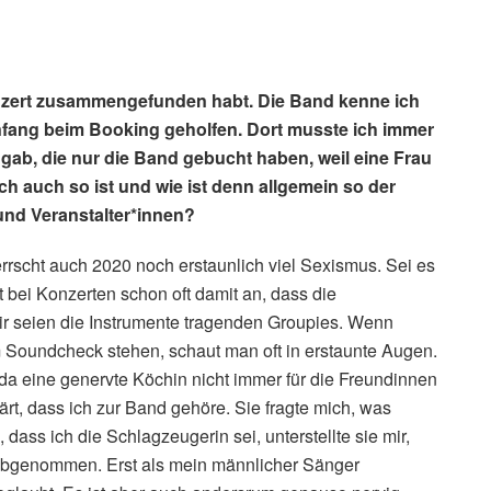
onzert zusammengefunden habt. Die Band kenne ich
nfang beim Booking geholfen. Dort musste ich immer
n gab, die nur die Band gebucht haben, weil eine Frau
ch auch so ist und wie ist denn allgemein so der
nd Veranstalter*innen?
errscht auch 2020 noch erstaunlich viel Sexismus. Sei es
gt bei Konzerten schon oft damit an, dass die
ir seien die Instrumente tragenden Groupies. Wenn
 Soundcheck stehen, schaut man oft in erstaunte Augen.
da eine genervte Köchin nicht immer für die Freundinnen
ärt, dass ich zur Band gehöre. Sie fragte mich, was
, dass ich die Schlagzeugerin sei, unterstellte sie mir,
h abgenommen. Erst als mein männlicher Sänger