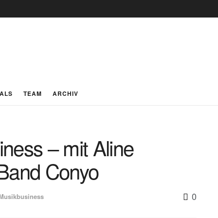
IALS
TEAM
ARCHIV
ness – mit Aline
 Band Conyo
0
Musikbusiness