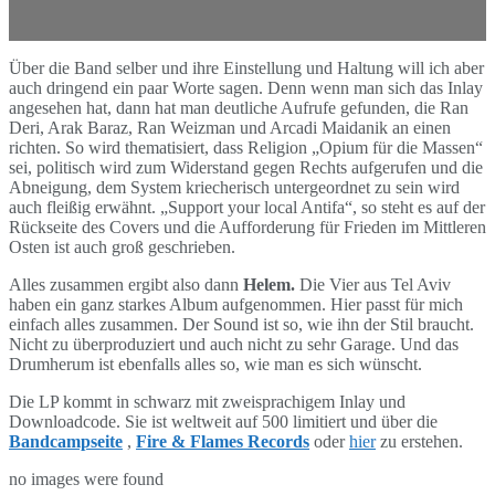
Über die Band selber und ihre Einstellung und Haltung will ich aber
auch dringend ein paar Worte sagen. Denn wenn man sich das Inlay
angesehen hat, dann hat man deutliche Aufrufe gefunden, die Ran
Deri, Arak Baraz, Ran Weizman und Arcadi Maidanik an einen
richten. So wird thematisiert, dass Religion „Opium für die Massen“
sei, politisch wird zum Widerstand gegen Rechts aufgerufen und die
Abneigung, dem System kriecherisch untergeordnet zu sein wird
auch fleißig erwähnt. „Support your local Antifa“, so steht es auf der
Rückseite des Covers und die Aufforderung für Frieden im Mittleren
Osten ist auch groß geschrieben.
Alles zusammen ergibt also dann
Helem.
Die Vier aus Tel Aviv
haben ein ganz starkes Album aufgenommen. Hier passt für mich
einfach alles zusammen. Der Sound ist so, wie ihn der Stil braucht.
Nicht zu überproduziert und auch nicht zu sehr Garage. Und das
Drumherum ist ebenfalls alles so, wie man es sich wünscht.
Die LP kommt in schwarz mit zweisprachigem Inlay und
Downloadcode. Sie ist weltweit auf 500 limitiert und über die
Bandcampseite
,
Fire & Flames
Records
oder
hier
zu erstehen.
no images were found