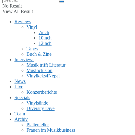
No Result
View All Result
Reviews
Vinyl
7inch
10inch
12inch
Tapes
Buch & Zine
Interviews
Musik trifft Literatur
MusInclusion
Vinylkeks4Nepal
News
Live
Konzertberichte
Specials
Vinylsünde
Diversity Dive
Team
Archiv
Plattenteller
Frauen im Musikbusiness