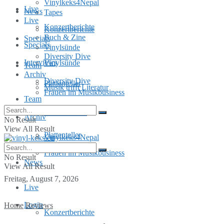
Vinylkeks4Nepal
Live
News
Tapes
Live
Konzertberichte
Konzertberichte
Buch & Zine
Specials
Specials
Vinylsünde
Diversity Dive
Interviews
Vinylsünde
Team
Archiv
Diversity Dive
Plattenteller
Musik trifft Literatur
Frauen im Musikbusiness
Team
MusInclusion
Archiv
No Result
View All Result
Plattenteller
Vinylkeks4Nepal
Frauen im Musikbusiness
No Result
News
View All Result
Freitag, August 7, 2026
Live
Login
Home
Reviews
Konzertberichte