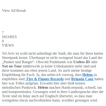
View All Result
7
SHARES
0
VIEWS
Tel Aviv ist wohl nicht unbedingt die Stadt, die man für ihren harten
Streetpunk kennt. Überhaupt ist nicht zwingend Israel das Land der
„Punker und Banger“. Obwohl Punkbands wie
Useless ID
oder
Not
on Tour
mittlerweile ja keine Unbekannten mehr sind und
diese kommen aus eben jenem Land. So auch meine heutige
Empfehlung für Euch. Ja, das nehm ich vorweg, dass
Helem
zu
empfehlen sind.
Fire & Flames Records
und
Brigada Caoz
haben
hier was Tolles aufgetan. Erwartet hier aber bloß keinen
melodischen Punkrock.
Helem
machen Hardcorepunk, schnell, rau
und kompromisslos. Gesungen wird in ihrer Landessprache aber die
Texte sind im Inlay auch auf Englisch übersetzt, so dass man
wenigstens etwas nachvollziehen kann, worüber gesungen wird.