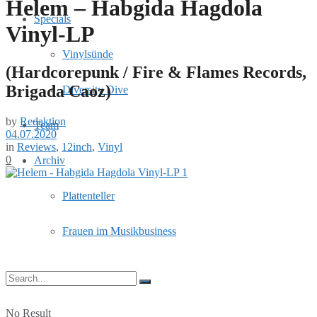
Helem – Habgida Hagdola
Specials
Vinyl-LP
Vinylsünde
(Hardcorepunk / Fire & Flames Records,
Brigada Caoz)
Diversity Dive
by
Redaktion
Team
04.07.2020
in
Reviews
,
12inch
,
Vinyl
0
Archiv
Plattenteller
Frauen im Musikbusiness
No Result