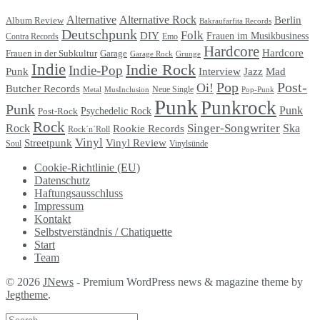
Alternative
Alternative Rock
Berlin
Album Review
Bakraufarfita Records
Deutschpunk
Folk
DIY
Frauen im Musikbusiness
Contra Records
Emo
Hardcore
Hardcore
Garage
Frauen in der Subkultur
Garage Rock
Grunge
Indie
Indie Rock
Indie-Pop
Punk
Interview
Jazz
Mad
Pop
Post-
Oi!
Butcher Records
Metal
MusInclusion
Neue Single
Pop-Punk
Punk
Punkrock
Punk
Punk
Psychedelic Rock
Post-Rock
Rock
Singer-Songwriter
Rock
Ska
Rookie Records
Rock´n´Roll
Vinyl
Streetpunk
Vinyl Review
Soul
Vinylsünde
Cookie-Richtlinie (EU)
Datenschutz
Haftungsausschluss
Impressum
Kontakt
Selbstverständnis / Chatiquette
Start
Team
© 2026
JNews
- Premium WordPress news & magazine theme by
Jegtheme
.