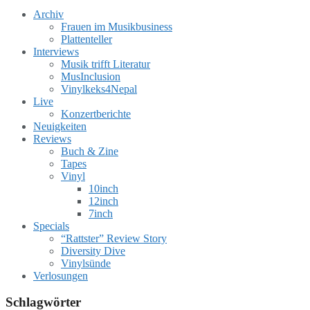
Archiv
Frauen im Musikbusiness
Plattenteller
Interviews
Musik trifft Literatur
MusInclusion
Vinylkeks4Nepal
Live
Konzertberichte
Neuigkeiten
Reviews
Buch & Zine
Tapes
Vinyl
10inch
12inch
7inch
Specials
“Rattster” Review Story
Diversity Dive
Vinylsünde
Verlosungen
Schlagwörter