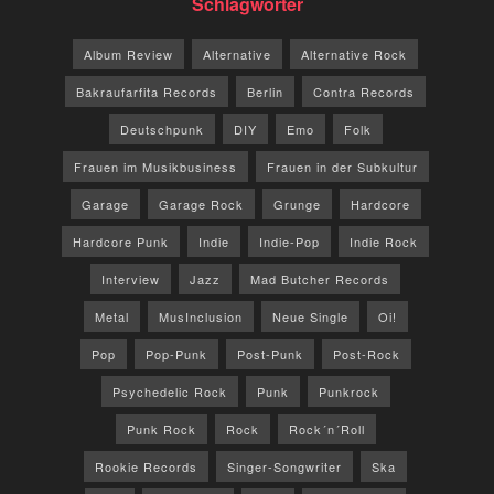
Schlagwörter
Album Review
Alternative
Alternative Rock
Bakraufarfita Records
Berlin
Contra Records
Deutschpunk
DIY
Emo
Folk
Frauen im Musikbusiness
Frauen in der Subkultur
Garage
Garage Rock
Grunge
Hardcore
Hardcore Punk
Indie
Indie-Pop
Indie Rock
Interview
Jazz
Mad Butcher Records
Metal
MusInclusion
Neue Single
Oi!
Pop
Pop-Punk
Post-Punk
Post-Rock
Psychedelic Rock
Punk
Punkrock
Punk Rock
Rock
Rock´n´Roll
Rookie Records
Singer-Songwriter
Ska