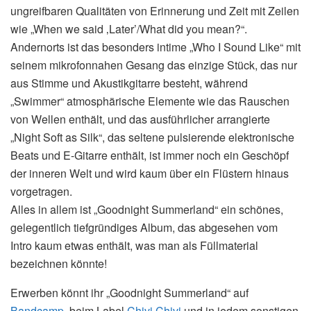
ungreifbaren Qualitäten von Erinnerung und Zeit mit Zeilen
wie „When we said ‚Later’/What did you mean?“.
Andernorts ist das besonders intime „Who I Sound Like“ mit
seinem mikrofonnahen Gesang das einzige Stück, das nur
aus Stimme und Akustikgitarre besteht, während
„Swimmer“ atmosphärische Elemente wie das Rauschen
von Wellen enthält, und das ausführlicher arrangierte
„Night Soft as Silk“, das seltene pulsierende elektronische
Beats und E-Gitarre enthält, ist immer noch ein Geschöpf
der inneren Welt und wird kaum über ein Flüstern hinaus
vorgetragen.
Alles in allem ist „Goodnight Summerland“ ein schönes,
gelegentlich tiefgründiges Album, das abgesehen vom
Intro kaum etwas enthält, was man als Füllmaterial
bezeichnen könnte!
Erwerben könnt ihr „Goodnight Summerland“ auf
Bandcamp
, beim Label
Chivi Chivi
und in jedem sonstigen