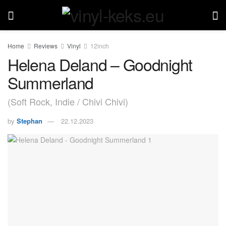
Home
Reviews
Vinyl
12inch
Helena Deland – Goodnight
Summerland
(Soft Rock, Indie / Chivi Chivi)
by
Stephan
22.12.2023