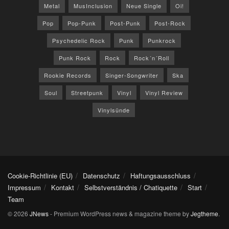
Metal
MusInclusion
Neue Single
Oi!
Pop
Pop-Punk
Post-Punk
Post-Rock
Psychedelic Rock
Punk
Punkrock
Punk Rock
Rock
Rock´n´Roll
Rookie Records
Singer-Songwriter
Ska
Soul
Streetpunk
Vinyl
Vinyl Review
Vinylsünde
Cookie-Richtlinie (EU)
Datenschutz
Haftungsausschluss
Impressum
Kontakt
Selbstverständnis / Chatiquette
Start
Team
© 2026
JNews
- Premium WordPress news & magazine theme by
Jegtheme
.