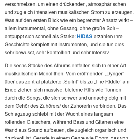
verschmelzen, um einen drückenden, atmosphärischen
und zugleich intensiven musikalischen Strom zu erzeugen.
Was auf den ersten Blick wie ein begrenzter Ansatz wirkt –
allein Instrumental, ohne Gesang, ohne große Soli –
entpuppt sich schnell als Stärke:
HIDAS
erzählen ihre
Geschichte komplett mit Instrumenten, und sie tun dies
sehr bewusst, sehr kontrolliert und sehr intensiv.
Die sechs Stücke des Albums entfalten sich in einer Art
musikalischem Monolithen. Vom eröffnenden „Dynger“
über das zentral platzierte „Splint“ bis zu „The Riddle“ am
Ende ziehen sich massive, bleierne Riffs wie Tonnen
durch die Songs, die sich schwer und unnachgiebig mit
dem Gehör des Zuhörers/ der Zuhörerin verbinden. Das
Schlagzeug schiebt mit der Wucht eines langsam
rollenden Gletschers, während Bass und Gitarren eine
Wand aus Sound aufbauen, die zugleich organisch und
druckvoll ist. Gerade in einem Genre wie Doom, das von