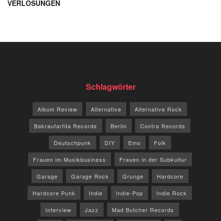
VERLOSUNGEN
Schlagwörter
Album Review
Alternative
Alternative Rock
Bakraufarfita Records
Berlin
Contra Records
Deutschpunk
DIY
Emo
Folk
Frauen im Musikbusiness
Frauen in der Subkultur
Garage
Garage Rock
Grunge
Hardcore
Hardcore Punk
Indie
Indie-Pop
Indie Rock
Interview
Jazz
Mad Butcher Records