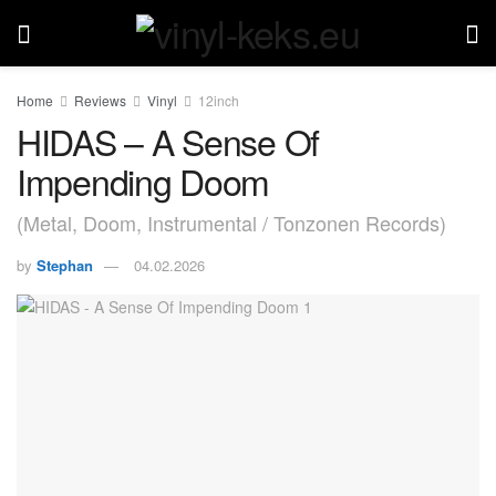
Home
Reviews
Vinyl
12inch
HIDAS – A Sense Of
Impending Doom
(Metal, Doom, Instrumental / Tonzonen Records)
by
Stephan
04.02.2026