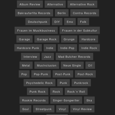
Album Review
Alternative
Alternative Rock
Bakraufarfita Records
Berlin
Contra Records
Deutschpunk
DIY
Emo
Folk
Frauen im Musikbusiness
Frauen in der Subkultur
Garage
Garage Rock
Grunge
Hardcore
Hardcore Punk
Indie
Indie-Pop
Indie Rock
Interview
Jazz
Mad Butcher Records
Metal
MusInclusion
Neue Single
Oi!
Pop
Pop-Punk
Post-Punk
Post-Rock
Psychedelic Rock
Punk
Punkrock
Punk Rock
Rock
Rock´n´Roll
Rookie Records
Singer-Songwriter
Ska
Soul
Streetpunk
Vinyl
Vinyl Review