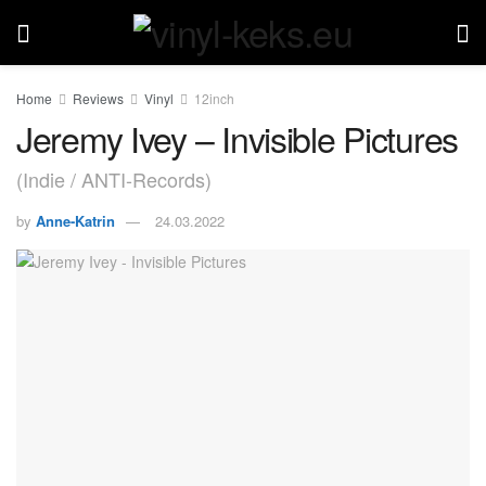
Home
Reviews
Vinyl
12inch
Jeremy Ivey – Invisible Pictures
(Indie / ANTI-Records)
by
Anne-Katrin
24.03.2022