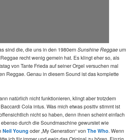
as sind die, die uns in den 1980ern
Sunshine Reggae
um
eggae recht wenig gemein hat. Es klingt eher so, als
tstag von Tante Frieda auf seiner Orgel versuchen mal
en Reggae. Genau in diesem Sound ist das komplette
ann natürlich nicht funktionieren, klingt aber trotzdem
5 Baccardi Cola intus. Was mich etwas positiv stimmt ist
offensichtlich nicht so haben, denn ihnen scheint einfach
ird ebenso durch die Soundmaschine gewurstet wie
on
Neil Young
oder „My Generation“ von
The Who
. Wenn
ätte ich für immer und ewig das Original zu hören. Einzig