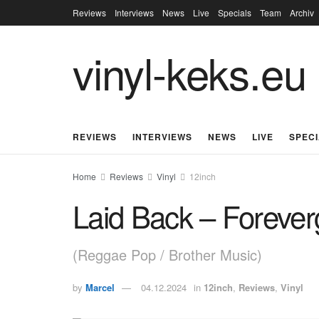
Reviews
Interviews
News
Live
Specials
Team
Archiv
vinyl-keks.eu
REVIEWS
INTERVIEWS
NEWS
LIVE
SPEC
Home
Reviews
Vinyl
12inch
Laid Back – Forever
(Reggae Pop / Brother Music)
by
Marcel
04.12.2024
in
12inch
,
Reviews
,
Vinyl