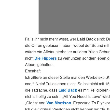
Falls ihr nicht mehr wisst, wer
Laid Back
sind: D
die Ohren geblasen haben, wobei der Sound mit R
würde ein Alleinunterhalter auf dem 70ten Gebur
nicht
Die Flippers
zu verhunzen sondern eben d
Album gehalten.
Ernsthaft!
Ich zitiere an dieser Stelle mal den Werbetext: „K
cool“. Nein! Tut es eben nicht. Selbst nicht mit 1
die Tatsache, dass
Laid Back
es mit Religionen 
nichts heilig zu sein. „All You Need Is Love“ w
„Gloria“ von
Van Morrison,
Expecting To Fly“ v
ich die Original Versionen nicht kennen würde, h