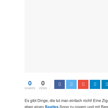
0
0
SHARES
VIEWS
Es gibt Dinge, die tut man einfach nicht! Eine Z
eben einen
Beatles
Song zu covern und mit Regg