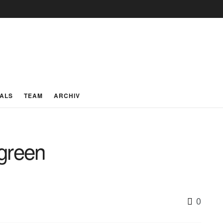
IALS
TEAM
ARCHIV
green
0