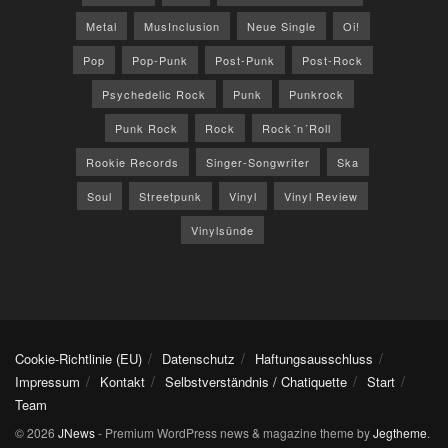
Metal
MusInclusion
Neue Single
Oi!
Pop
Pop-Punk
Post-Punk
Post-Rock
Psychedelic Rock
Punk
Punkrock
Punk Rock
Rock
Rock´n´Roll
Rookie Records
Singer-Songwriter
Ska
Soul
Streetpunk
Vinyl
Vinyl Review
Vinylsünde
Cookie-Richtlinie (EU)
Datenschutz
Haftungsausschluss
Impressum
Kontakt
Selbstverständnis / Chatiquette
Start
Team
© 2026
JNews
- Premium WordPress news & magazine theme by
Jegtheme
.