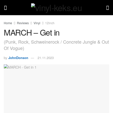
Home
Reviews
Vinyl
12inch
MARCH – Get in
(Punk, Rock, Schweinerock / Concrete Jungle & Out
Of Vogue)
by
JohnDonson
21.11.2023