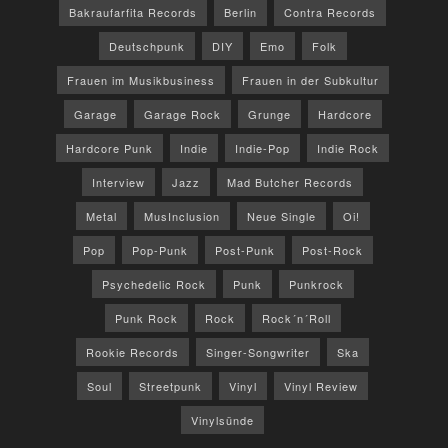
Bakraufarfita Records
Berlin
Contra Records
Deutschpunk
DIY
Emo
Folk
Frauen im Musikbusiness
Frauen in der Subkultur
Garage
Garage Rock
Grunge
Hardcore
Hardcore Punk
Indie
Indie-Pop
Indie Rock
Interview
Jazz
Mad Butcher Records
Metal
MusInclusion
Neue Single
Oi!
Pop
Pop-Punk
Post-Punk
Post-Rock
Psychedelic Rock
Punk
Punkrock
Punk Rock
Rock
Rock´n´Roll
Rookie Records
Singer-Songwriter
Ska
Soul
Streetpunk
Vinyl
Vinyl Review
Vinylsünde