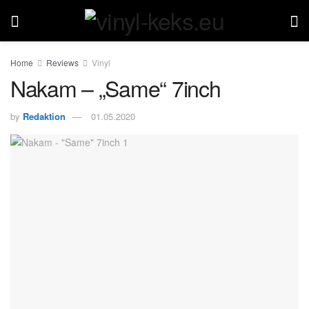
Home
Reviews
Vinyl
Nakam – „Same“ 7inch
by
Redaktion
01.05.2020