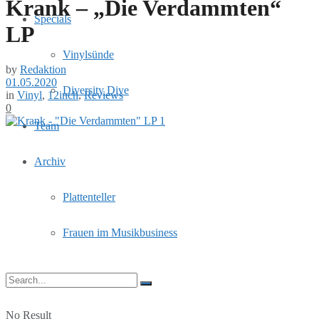
Krank – „Die Verdammten“
Specials
LP
Vinylsünde
by
Redaktion
01.05.2020
Diversity Dive
in
Vinyl
,
12inch
,
Reviews
0
Team
Archiv
Plattenteller
Frauen im Musikbusiness
No Result