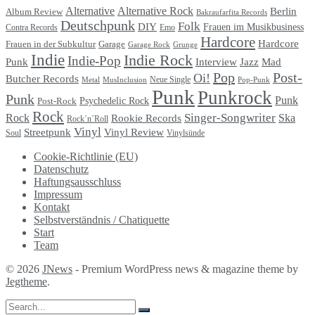
Alternative
Alternative Rock
Berlin
Album Review
Bakraufarfita Records
Deutschpunk
Folk
DIY
Frauen im Musikbusiness
Contra Records
Emo
Hardcore
Hardcore
Garage
Frauen in der Subkultur
Garage Rock
Grunge
Indie
Indie Rock
Indie-Pop
Punk
Interview
Jazz
Mad
Pop
Post-
Oi!
Butcher Records
Metal
MusInclusion
Neue Single
Pop-Punk
Punk
Punkrock
Punk
Punk
Psychedelic Rock
Post-Rock
Rock
Singer-Songwriter
Rock
Ska
Rookie Records
Rock´n´Roll
Vinyl
Streetpunk
Vinyl Review
Soul
Vinylsünde
Cookie-Richtlinie (EU)
Datenschutz
Haftungsausschluss
Impressum
Kontakt
Selbstverständnis / Chatiquette
Start
Team
© 2026
JNews
- Premium WordPress news & magazine theme by
Jegtheme
.