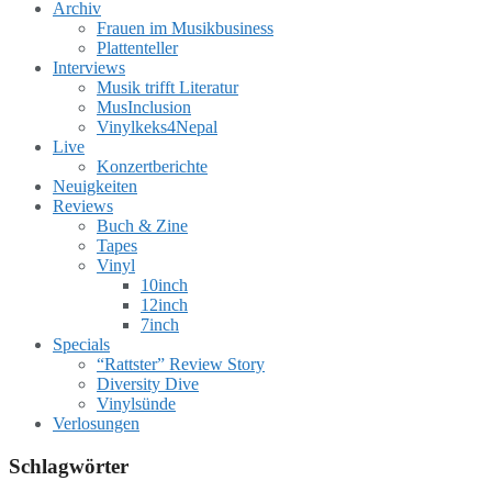
Archiv
Frauen im Musikbusiness
Plattenteller
Interviews
Musik trifft Literatur
MusInclusion
Vinylkeks4Nepal
Live
Konzertberichte
Neuigkeiten
Reviews
Buch & Zine
Tapes
Vinyl
10inch
12inch
7inch
Specials
“Rattster” Review Story
Diversity Dive
Vinylsünde
Verlosungen
Schlagwörter