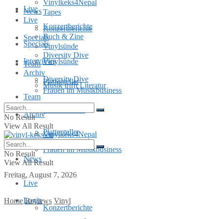
Vinylkeks4Nepal
Live
News
Tapes
Live
Konzertberichte
Konzertberichte
Buch & Zine
Specials
Specials
Vinylsünde
Diversity Dive
Interviews
Vinylsünde
Team
Archiv
Diversity Dive
Plattenteller
Musik trifft Literatur
Frauen im Musikbusiness
Team
MusInclusion
Archiv
No Result
View All Result
Plattenteller
Vinylkeks4Nepal
Frauen im Musikbusiness
No Result
News
View All Result
Freitag, August 7, 2026
Live
Login
Home
Reviews
Vinyl
Konzertberichte