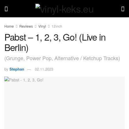
Home
Reviews
Vinyl
12inch
Pabst – 1, 2, 3, Go! (Live in
Berlin)
(Grunge, Power Pop, Alternative / Ketchup Tracks)
by
Stephan
02.11.2023