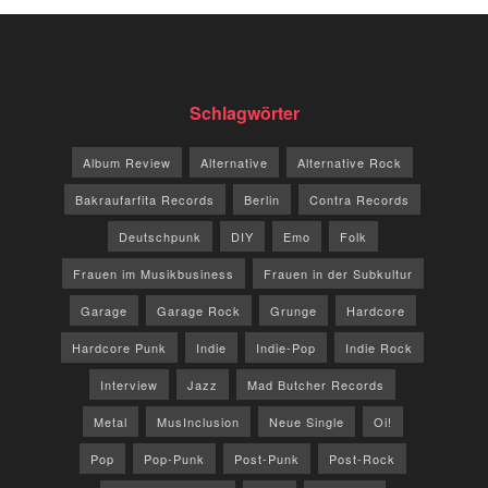
Schlagwörter
Album Review
Alternative
Alternative Rock
Bakraufarfita Records
Berlin
Contra Records
Deutschpunk
DIY
Emo
Folk
Frauen im Musikbusiness
Frauen in der Subkultur
Garage
Garage Rock
Grunge
Hardcore
Hardcore Punk
Indie
Indie-Pop
Indie Rock
Interview
Jazz
Mad Butcher Records
Metal
MusInclusion
Neue Single
Oi!
Pop
Pop-Punk
Post-Punk
Post-Rock