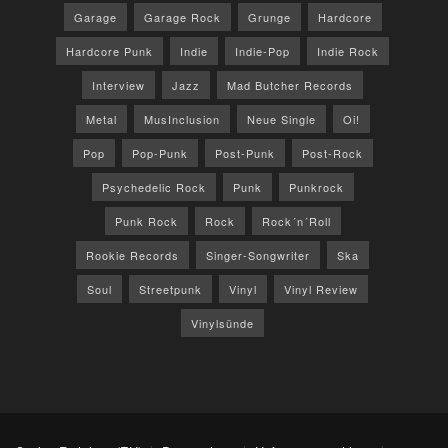
Garage
Garage Rock
Grunge
Hardcore
Hardcore Punk
Indie
Indie-Pop
Indie Rock
Interview
Jazz
Mad Butcher Records
Metal
MusInclusion
Neue Single
Oi!
Pop
Pop-Punk
Post-Punk
Post-Rock
Psychedelic Rock
Punk
Punkrock
Punk Rock
Rock
Rock´n´Roll
Rookie Records
Singer-Songwriter
Ska
Soul
Streetpunk
Vinyl
Vinyl Review
Vinylsünde