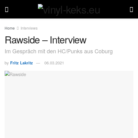
Home
Interviews
Rawside – Interview
Im Gespräch mit den HC/Punks aus Coburg
by
Fritz Lakritz
06.03.2021