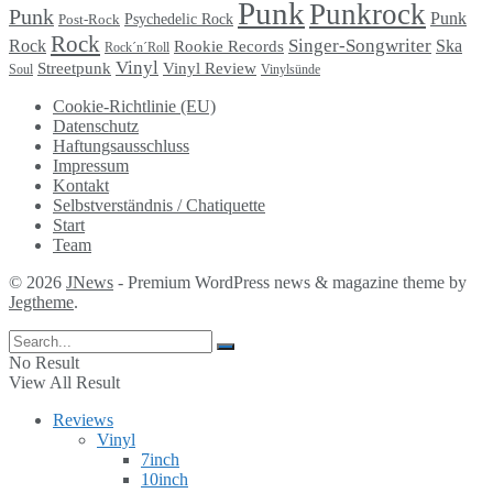
Punk
Punkrock
Punk
Punk
Psychedelic Rock
Post-Rock
Rock
Singer-Songwriter
Rock
Ska
Rookie Records
Rock´n´Roll
Vinyl
Streetpunk
Vinyl Review
Soul
Vinylsünde
Cookie-Richtlinie (EU)
Datenschutz
Haftungsausschluss
Impressum
Kontakt
Selbstverständnis / Chatiquette
Start
Team
© 2026
JNews
- Premium WordPress news & magazine theme by
Jegtheme
.
No Result
View All Result
Reviews
Vinyl
7inch
10inch