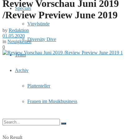
Review Vorschau Juni 2019
Specials
/Review Preview June 2019
Vinylsünde
by
Redaktion
01.05.2020
Diversity Dive
in
Neuigkeiten
0
Team
Archiv
Plattenteller
Frauen im Musikbusiness
No Result