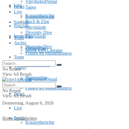
Vinylkeks4Nepal
Live
News
Tapes
Live
Konzertberichte
Konzertberichte
Buch & Zine
Specials
Specials
Vinylsünde
Diversity Dive
Interviews
Vinylsünde
Team
Archiv
Diversity Dive
Plattenteller
Musik trifft Literatur
Frauen im Musikbusiness
Team
MusInclusion
Archiv
No Result
View All Result
Plattenteller
Vinylkeks4Nepal
Frauen im Musikbusiness
No Result
News
View All Result
Donnerstag, August 6, 2026
Live
Login
Home
Neuigkeiten
Konzertberichte