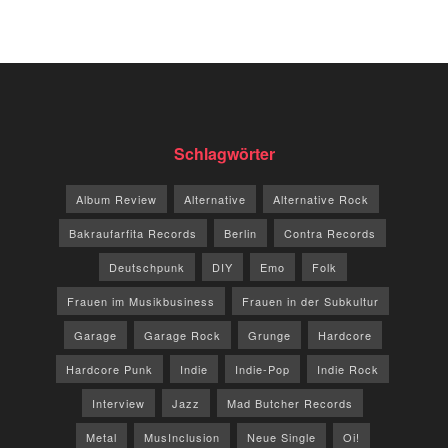
Schlagwörter
Album Review
Alternative
Alternative Rock
Bakraufarfita Records
Berlin
Contra Records
Deutschpunk
DIY
Emo
Folk
Frauen im Musikbusiness
Frauen in der Subkultur
Garage
Garage Rock
Grunge
Hardcore
Hardcore Punk
Indie
Indie-Pop
Indie Rock
Interview
Jazz
Mad Butcher Records
Metal
MusInclusion
Neue Single
Oi!