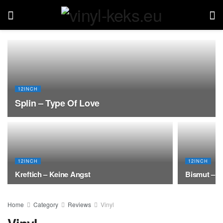
12INCH
Splin – Type Of Love
12INCH
12INCH
Kreftich – Keine Angst
Bismut – M
Home
Category
Reviews
Vinyl