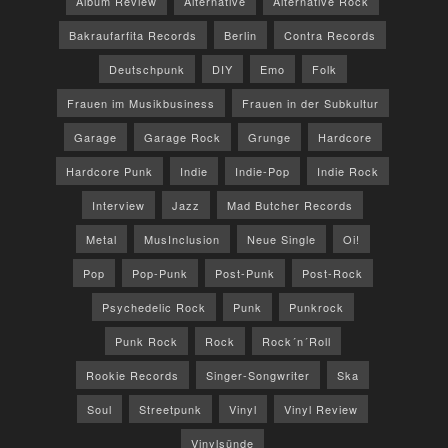
Album Review
Alternative
Alternative Rock
Bakraufarfita Records
Berlin
Contra Records
Deutschpunk
DIY
Emo
Folk
Frauen im Musikbusiness
Frauen in der Subkultur
Garage
Garage Rock
Grunge
Hardcore
Hardcore Punk
Indie
Indie-Pop
Indie Rock
Interview
Jazz
Mad Butcher Records
Metal
MusInclusion
Neue Single
Oi!
Pop
Pop-Punk
Post-Punk
Post-Rock
Psychedelic Rock
Punk
Punkrock
Punk Rock
Rock
Rock´n´Roll
Rookie Records
Singer-Songwriter
Ska
Soul
Streetpunk
Vinyl
Vinyl Review
Vinylsünde