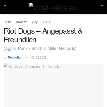
Home
Reviews
Vinyl
12inch
Riot Dogs – Angepasst &
Freundlich
(Aggro-Punk / Smith & Miller Records)
by
Sebastian
02.02.2022