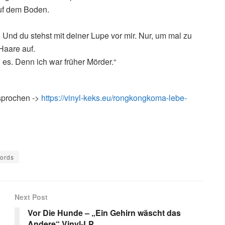
uf dem Boden.
. Und du stehst mit deiner Lupe vor mir. Nur, um mal zu
Haare auf.
 es. Denn ich war früher Mörder.“
sprochen ->
https://vinyl-keks.eu/rongkongkoma-lebe-
ords
Next Post
Vor Die Hunde – „Ein Gehirn wäscht das
Andere“ Vinyl-LP