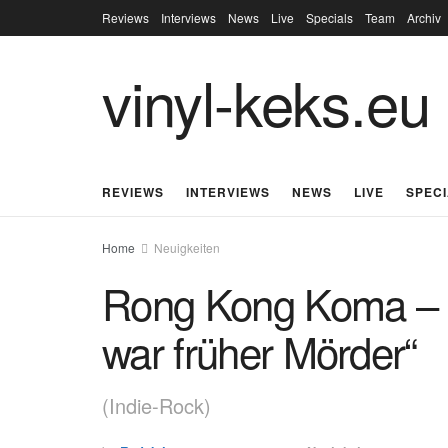
Reviews
Interviews
News
Live
Specials
Team
Archiv
vinyl-keks.eu
REVIEWS
INTERVIEWS
NEWS
LIVE
SPEC
Home
Neuigkeiten
Rong Kong Koma – n
war früher Mörder“
(Indie-Rock)