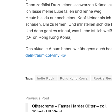
Dann zerfällst Du zu einem schwarzen Krümel a
Ich lasse meine Lupe fallen und renne weg.
Heute bist du nur noch einen Kopf kleiner als ich
schauen. Um zu lernen. Und mir stellen sich die 
Und dann geht es mir auf, was Liebe ist. Ich weiß
(O-Ton Rong Kong Koma)
Das aktuelle Album haben wir übrigens auch be
dein-traum-col-vinyl-lp/
Tags:
Indie Rock
Rong Kong Koma
Rookie Rec
Previous Post
Oi!tercreme – Faster Harder Oi!ter – col.
10inch LP-Vinyl