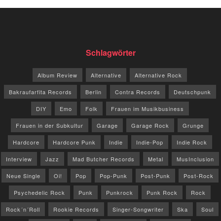
Schlagwörter
Album Review
Alternative
Alternative Rock
Bakraufarfita Records
Berlin
Contra Records
Deutschpunk
DIY
Emo
Folk
Frauen im Musikbusiness
Frauen in der Subkultur
Garage
Garage Rock
Grunge
Hardcore
Hardcore Punk
Indie
Indie-Pop
Indie Rock
Interview
Jazz
Mad Butcher Records
Metal
MusInclusion
Neue Single
Oi!
Pop
Pop-Punk
Post-Punk
Post-Rock
Psychedelic Rock
Punk
Punkrock
Punk Rock
Rock
Rock´n´Roll
Rookie Records
Singer-Songwriter
Ska
Soul