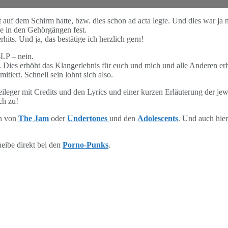
 auf dem Schirm hatte, bzw. dies schon ad acta legte. Und dies war ja
be in den Gehörgängen fest.
its. Und ja, das bestätige ich herzlich gern!
-LP – nein.
nt. Dies erhöht das Klangerlebnis für euch und mich und alle Anderen er
tiert. Schnell sein lohnt sich also.
eileger mit Credits und den Lyrics und einer kurzen Erläuterung der jewe
ch zu!
en von
The Jam
oder
Undertones
und den
Adolescents
. Und auch hier
eibe direkt bei den
Porno-Punks
.