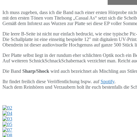
Ich muss zugeben, dass ich die Band nach einer ersten Hörprobe nicht
mit den ersten Tönen vom Titelsong „Casual As“ setzt sich die Schei
Gemäß dem Infotext aus Wurzen zur Platte sei diese EP voller Sommerh
Die leere B-Seite ist nicht nur einfach bedruckt, wie eine typische Pic
Die Schallplatte ist eine einseitig bespielte 12″ mit digitalem UV-Pri
Obendrein ist dieser audiovisuelle Hochgenuss auf ganze 500 Stück limi
Der Platte selbst liegt in der rundum eher schlichten Optik noch ein B
Auf weiteren SchnickSchnackSchabernack verzichtet man. Reicht au
Die Band
Sharp/Shock
wird auch bezeichnet als Mischling aus Stil
Ihr findet freilich diese Veröffentlichung bspw. auf
Spotify
.
Nach dem Reinhören und Verzaubern holt ihr euch bestenfalls die Sch