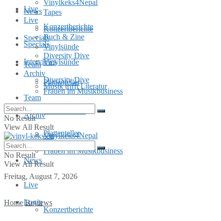
Vinylkeks4Nepal
Live
News
Tapes
Live
Konzertberichte
Konzertberichte
Buch & Zine
Specials
Specials
Vinylsünde
Diversity Dive
Interviews
Vinylsünde
Team
Archiv
Diversity Dive
Plattenteller
Musik trifft Literatur
Frauen im Musikbusiness
Team
MusInclusion
Archiv
No Result
View All Result
Plattenteller
Vinylkeks4Nepal
Frauen im Musikbusiness
No Result
News
View All Result
Freitag, August 7, 2026
Live
Login
Home
Reviews
Konzertberichte