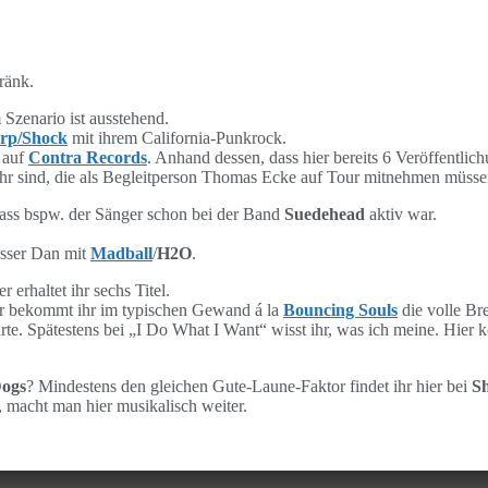
tränk.
Szenario ist ausstehend.
rp/Shock
mit ihrem California-Punkrock.
 auf
Contra Records
. Anhand dessen, dass hier bereits 6 Veröffentlich
r sind, die als Begleitperson Thomas Ecke auf Tour mitnehmen müsse
dass bspw. der Sänger schon bei der Band
Suedehead
aktiv war.
asser Dan mit
Madball
/
H2O
.
 erhaltet ihr sechs Titel.
er bekommt ihr im typischen Gewand á la
Bouncing Souls
die volle Bre
e. Spätestens bei „I Do What I Want“ wisst ihr, was ich meine. Hier k
Dogs
? Mindestens den gleichen Gute-Laune-Faktor findet ihr hier bei
S
 macht man hier musikalisch weiter.