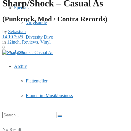
Sharp/Shock – Casual As
Specials
(Punkrock, Mod / Contra Records)
Vinylsünde
by
Sebastian
14.10.2021
Diversity Dive
in
12inch
,
Reviews
,
Vinyl
0
Team
Archiv
Plattenteller
Frauen im Musikbusiness
No Result