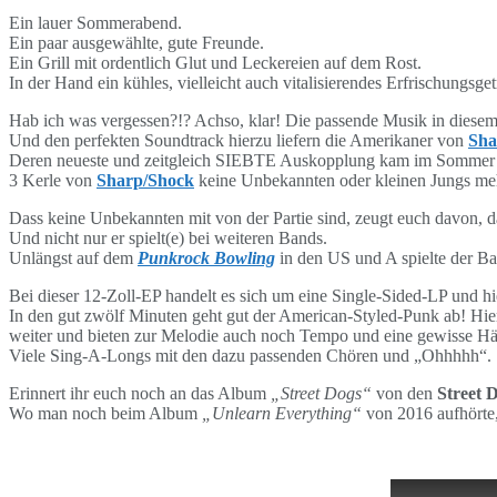
Ein lauer Sommerabend.
Ein paar ausgewählte, gute Freunde.
Ein Grill mit ordentlich Glut und Leckereien auf dem Rost.
In der Hand ein kühles, vielleicht auch vitalisierendes Erfrischungsge
Hab ich was vergessen?!? Achso, klar! Die passende Musik in diesem 
Und den perfekten Soundtrack hierzu liefern die Amerikaner von
Sha
Deren neueste und zeitgleich SIEBTE Auskopplung kam im Sommer
3 Kerle von
Sharp/Shock
keine Unbekannten oder kleinen Jungs meh
Dass keine Unbekannten mit von der Partie sind, zeugt euch davon, 
Und nicht nur er spielt(e) bei weiteren Bands.
Unlängst auf dem
Punkrock Bowling
in den US und A spielte der B
Bei dieser 12-Zoll-EP handelt es sich um eine Single-Sided-LP und hier
In den gut zwölf Minuten geht gut der American-Styled-Punk ab! Hi
weiter und bieten zur Melodie auch noch Tempo und eine gewisse Härt
Viele Sing-A-Longs mit den dazu passenden Chören und „Ohhhhh“.
Erinnert ihr euch noch an das Album
„Street Dogs“
von den
Street 
Wo man noch beim Album
„Unlearn Everything“
von 2016 aufhörte,