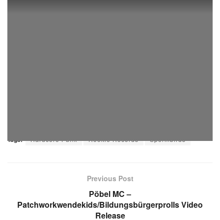
no images were found
Tags:
Hardcore Punk
Rookie Records
Spermbirds
Previous Post
Pöbel MC –
Patchworkwendekids/Bildungsbürgerprolls Video
Release