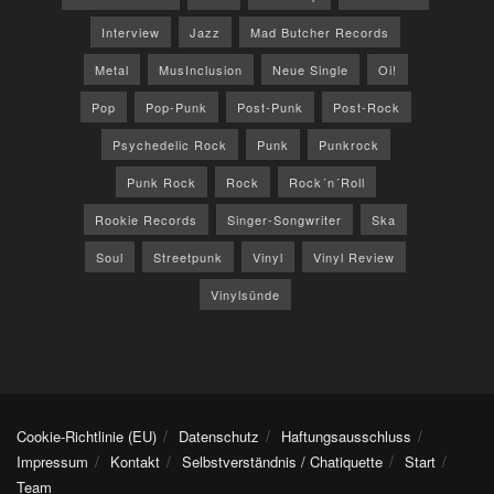
Interview
Jazz
Mad Butcher Records
Metal
MusInclusion
Neue Single
Oi!
Pop
Pop-Punk
Post-Punk
Post-Rock
Psychedelic Rock
Punk
Punkrock
Punk Rock
Rock
Rock´n´Roll
Rookie Records
Singer-Songwriter
Ska
Soul
Streetpunk
Vinyl
Vinyl Review
Vinylsünde
Cookie-Richtlinie (EU)
Datenschutz
Haftungsausschluss
Impressum
Kontakt
Selbstverständnis / Chatiquette
Start
Team