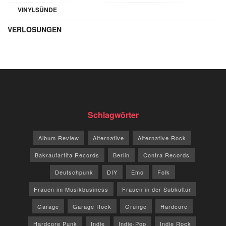
VINYLSÜNDE
VERLOSUNGEN
Schlagwörter
Album Review
Alternative
Alternative Rock
Bakraufarfita Records
Berlin
Contra Records
Deutschpunk
DIY
Emo
Folk
Frauen im Musikbusiness
Frauen in der Subkultur
Garage
Garage Rock
Grunge
Hardcore
Hardcore Punk
Indie
Indie-Pop
Indie Rock