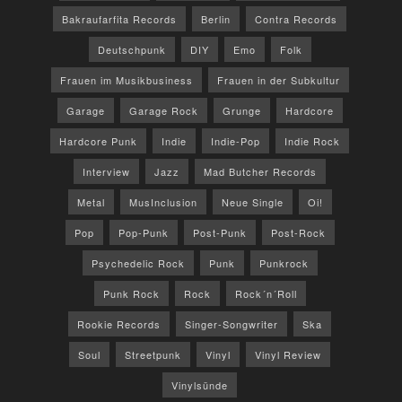
Bakraufarfita Records
Berlin
Contra Records
Deutschpunk
DIY
Emo
Folk
Frauen im Musikbusiness
Frauen in der Subkultur
Garage
Garage Rock
Grunge
Hardcore
Hardcore Punk
Indie
Indie-Pop
Indie Rock
Interview
Jazz
Mad Butcher Records
Metal
MusInclusion
Neue Single
Oi!
Pop
Pop-Punk
Post-Punk
Post-Rock
Psychedelic Rock
Punk
Punkrock
Punk Rock
Rock
Rock´n´Roll
Rookie Records
Singer-Songwriter
Ska
Soul
Streetpunk
Vinyl
Vinyl Review
Vinylsünde