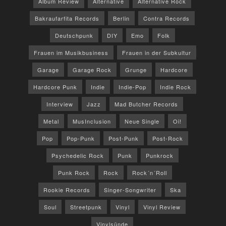
Album Review
Alternative
Alternative Rock
Bakraufarfita Records
Berlin
Contra Records
Deutschpunk
DIY
Emo
Folk
Frauen im Musikbusiness
Frauen in der Subkultur
Garage
Garage Rock
Grunge
Hardcore
Hardcore Punk
Indie
Indie-Pop
Indie Rock
Interview
Jazz
Mad Butcher Records
Metal
MusInclusion
Neue Single
Oi!
Pop
Pop-Punk
Post-Punk
Post-Rock
Psychedelic Rock
Punk
Punkrock
Punk Rock
Rock
Rock´n´Roll
Rookie Records
Singer-Songwriter
Ska
Soul
Streetpunk
Vinyl
Vinyl Review
Vinylsünde