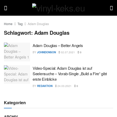
Home
Tag
Adam Douglas
Schlagwort:
Adam Douglas
Adam Douglas – Better Angels
BY
JOHNDONSON
02.07.2021
0
Video-Special: Adam Douglas ist auf
Seelensuche – Vorab-Single „Build a Fire“ gibt
erste Einblicke
BY
REDAKTION
24.03.2021
0
Kategorien
ARCHIV