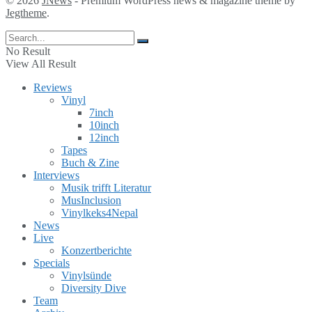
© 2026
JNews
- Premium WordPress news & magazine theme by
Jegtheme
.
No Result
View All Result
Reviews
Vinyl
7inch
10inch
12inch
Tapes
Buch & Zine
Interviews
Musik trifft Literatur
MusInclusion
Vinylkeks4Nepal
News
Live
Konzertberichte
Specials
Vinylsünde
Diversity Dive
Team