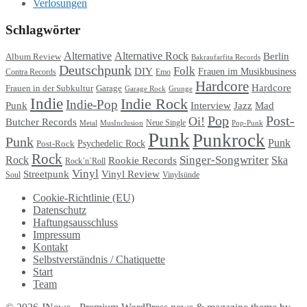
Verlosungen
Schlagwörter
Alternative
Alternative Rock
Berlin
Album Review
Bakraufarfita Records
Deutschpunk
Folk
DIY
Frauen im Musikbusiness
Contra Records
Emo
Hardcore
Hardcore
Garage
Frauen in der Subkultur
Garage Rock
Grunge
Indie
Indie Rock
Indie-Pop
Punk
Interview
Jazz
Mad
Pop
Post-
Oi!
Butcher Records
Metal
MusInclusion
Neue Single
Pop-Punk
Punk
Punkrock
Punk
Punk
Psychedelic Rock
Post-Rock
Rock
Singer-Songwriter
Rock
Ska
Rookie Records
Rock´n´Roll
Vinyl
Streetpunk
Vinyl Review
Soul
Vinylsünde
Cookie-Richtlinie (EU)
Datenschutz
Haftungsausschluss
Impressum
Kontakt
Selbstverständnis / Chatiquette
Start
Team