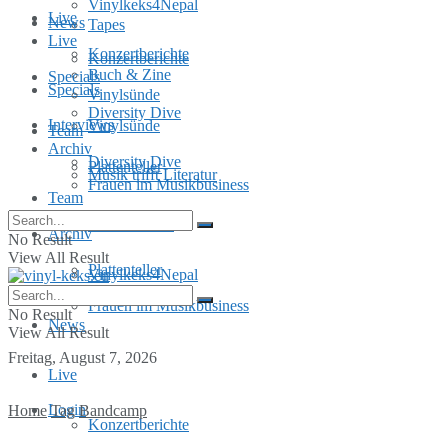
Vinylkeks4Nepal
Live
News
Tapes
Live
Konzertberichte
Konzertberichte
Buch & Zine
Specials
Specials
Vinylsünde
Diversity Dive
Interviews
Vinylsünde
Team
Archiv
Diversity Dive
Plattenteller
Musik trifft Literatur
Frauen im Musikbusiness
Team
MusInclusion
Archiv
No Result
View All Result
Plattenteller
Vinylkeks4Nepal
Frauen im Musikbusiness
No Result
News
View All Result
Freitag, August 7, 2026
Live
Login
Home
Tag
Bandcamp
Konzertberichte