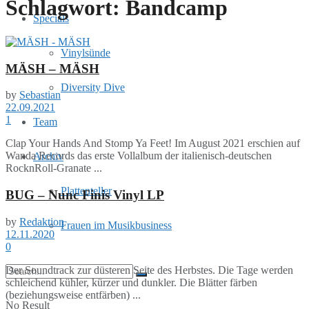
Schlagwort:
Bandcamp
Specials
Vinylsünde
MÄSH – MÄSH
Diversity Dive
by
Sebastian
22.09.2021
1
Team
Clap Your Hands And Stomp Ya Feet! Im August 2021 erschien auf
Wanda Records das erste Vollalbum der italienisch-deutschen
Archiv
RocknRoll-Granate ...
Plattenteller
BUG – Nunc Finis Vinyl LP
by
Redaktion
Frauen im Musikbusiness
12.11.2020
0
Der Soundtrack zur düsteren Seite des Herbstes. Die Tage werden
schleichend kühler, kürzer und dunkler. Die Blätter färben
(beziehungsweise entfärben) ...
No Result