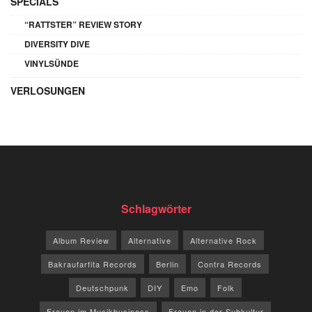
SPECIALS
“RATTSTER” REVIEW STORY
DIVERSITY DIVE
VINYLSÜNDE
VERLOSUNGEN
Schlagwörter
Album Review
Alternative
Alternative Rock
Bakraufarfita Records
Berlin
Contra Records
Deutschpunk
DIY
Emo
Folk
Frauen im Musikbusiness
Frauen in der Subkultur