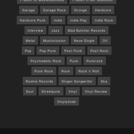
Garage
Garage Rock
Grunge
Hardcore
Hardcore Punk
Indie
Indie-Pop
Indie Rock
Interview
Jazz
Mad Butcher Records
Metal
MusInclusion
Neue Single
Oi!
Pop
Pop-Punk
Post-Punk
Post-Rock
Psychedelic Rock
Punk
Punkrock
Punk Rock
Rock
Rock´n´Roll
Rookie Records
Singer-Songwriter
Ska
Soul
Streetpunk
Vinyl
Vinyl Review
Vinylsünde