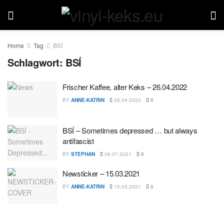
Home
Tag
BSÍ
Schlagwort:
BSÍ
Frischer Kaffee, alter Keks – 26.04.2022
BY
ANNE-KATRIN
26.04.2022
0
BSÍ – Sometimes depressed … but always
antifascist
BY
STEPHAN
06.07.2021
0
Newsticker – 15.03.2021
BY
ANNE-KATRIN
15.03.2021
0