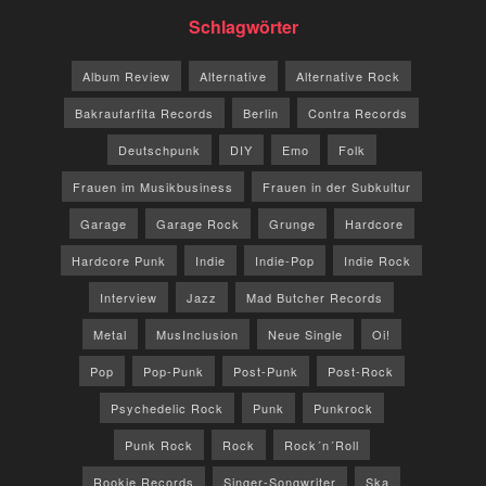
Schlagwörter
Album Review
Alternative
Alternative Rock
Bakraufarfita Records
Berlin
Contra Records
Deutschpunk
DIY
Emo
Folk
Frauen im Musikbusiness
Frauen in der Subkultur
Garage
Garage Rock
Grunge
Hardcore
Hardcore Punk
Indie
Indie-Pop
Indie Rock
Interview
Jazz
Mad Butcher Records
Metal
MusInclusion
Neue Single
Oi!
Pop
Pop-Punk
Post-Punk
Post-Rock
Psychedelic Rock
Punk
Punkrock
Punk Rock
Rock
Rock´n´Roll
Rookie Records
Singer-Songwriter
Ska