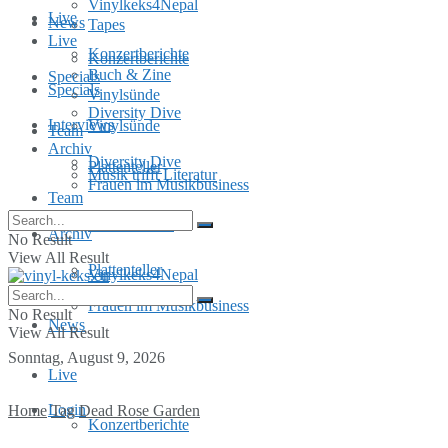
Vinylkeks4Nepal
Live
News
Tapes
Live
Konzertberichte
Konzertberichte
Buch & Zine
Specials
Specials
Vinylsünde
Diversity Dive
Interviews
Vinylsünde
Team
Archiv
Diversity Dive
Plattenteller
Musik trifft Literatur
Frauen im Musikbusiness
Team
MusInclusion
Archiv
No Result
View All Result
Plattenteller
Vinylkeks4Nepal
Frauen im Musikbusiness
No Result
News
View All Result
Sonntag, August 9, 2026
Live
Login
Home
Tag
Dead Rose Garden
Konzertberichte