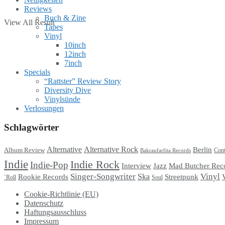
Reviews
Buch & Zine
View All Result
Tapes
Vinyl
10inch
12inch
7inch
Specials
“Rattster” Review Story
Diversity Dive
Vinylsünde
Verlosungen
Schlagwörter
Alternative
Alternative Rock
Berlin
Album Review
Cont
Bakraufarfita Records
Indie
Indie Rock
Indie-Pop
Interview
Jazz
Mad Butcher Rec
Singer-Songwriter
Vinyl
Ska
Streetpunk
Rookie Records
Soul
´Roll
Cookie-Richtlinie (EU)
Datenschutz
Haftungsausschluss
Impressum