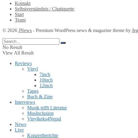
Kontakt
Selbstverständnis / Chatiquette
Start
Team
© 2026
JNews
- Premium WordPress news & magazine theme by
Je
No Result
View All Result
Reviews
Vinyl
7inch
10inch
12inch
Tapes
Buch & Zine
Interviews
Musik trifft Literatur
MusInclusion
Vinylkeks4Nepal
News
Live
Konzertberichte