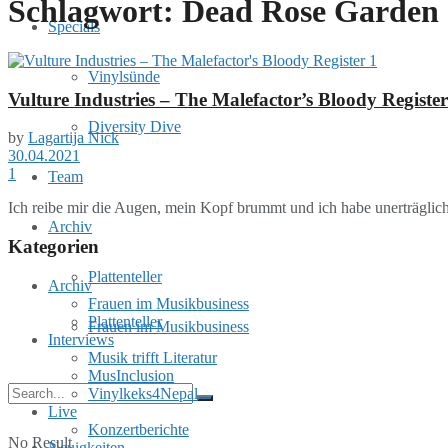
Schlagwort:
Dead Rose Garden
Specials
Vinylsünde
Vulture Industries – The Malefactor’s Bloody Register
Diversity Dive
by
Lagartija Nick
30.04.2021
1
Team
Ich reibe mir die Augen, mein Kopf brummt und ich habe unerträglic
Archiv
Kategorien
Plattenteller
Archiv
Frauen im Musikbusiness
Plattenteller
Frauen im Musikbusiness
Interviews
Musik trifft Literatur
MusInclusion
Vinylkeks4Nepal
Live
Konzertberichte
No Result
Neuigkeiten