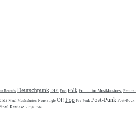
Deutschpunk
Folk
DIY
Frauen im Musikbusiness
ra Records
Frauen 
Emo
Pop
Post-Punk
Oi!
ords
Post-Rock
Metal
MusInclusion
Neue Single
Pop-Punk
Vinyl Review
Vinylsünde