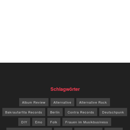
Schlagwörter
Album Review
Alternative
Alternative Rock
Bakraufarfita Records
Berlin
Contra Records
Deutschpunk
DIY
Emo
Folk
Frauen im Musikbusiness