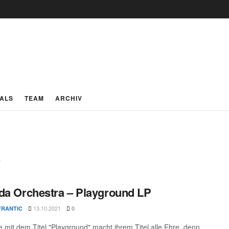
IALS
TEAM
ARCHIV
z
da Orchestra – Playground LP
13.10.2021
FRANTIC
0
te mit dem Titel "Playground" macht ihrem Titel alle Ehre, denn