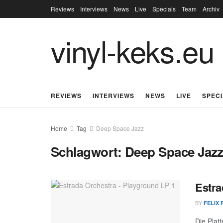
Reviews
Interviews
News
Live
Specials
Team
Archiv
vinyl-keks.eu
REVIEWS
INTERVIEWS
NEWS
LIVE
SPEC
Home
Tag
Deep Space Jazz
Schlagwort:
Deep Space Jaz
Estra
BY
FELIX 
Die Plat