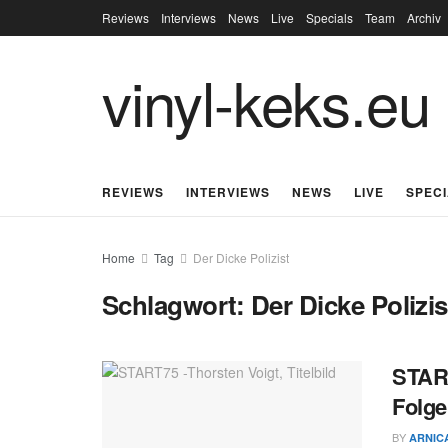
Reviews
Interviews
News
Live
Specials
Team
Archiv
vinyl-keks.eu
REVIEWS
INTERVIEWS
NEWS
LIVE
SPEC
Home
Tag
Der Dicke Polizist
Schlagwort:
Der Dicke Polizis
START
Folge
BY
ARNIC