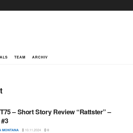
IALS
TEAM
ARCHIV
t
75 – Short Story Review “Rattster” –
 #3
10.11.2024
A MONTANA
0