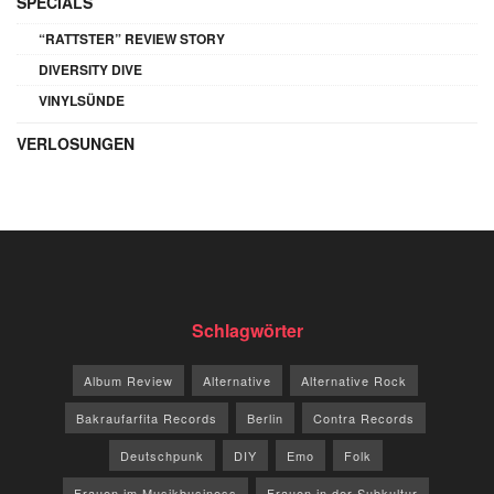
SPECIALS
“RATTSTER” REVIEW STORY
DIVERSITY DIVE
VINYLSÜNDE
VERLOSUNGEN
Schlagwörter
Album Review
Alternative
Alternative Rock
Bakraufarfita Records
Berlin
Contra Records
Deutschpunk
DIY
Emo
Folk
Frauen im Musikbusiness
Frauen in der Subkultur