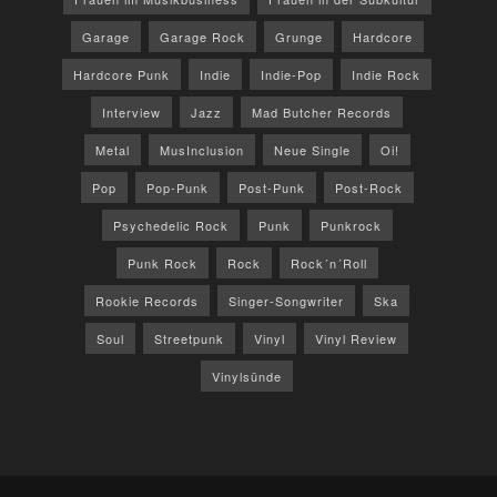
Garage
Garage Rock
Grunge
Hardcore
Hardcore Punk
Indie
Indie-Pop
Indie Rock
Interview
Jazz
Mad Butcher Records
Metal
MusInclusion
Neue Single
Oi!
Pop
Pop-Punk
Post-Punk
Post-Rock
Psychedelic Rock
Punk
Punkrock
Punk Rock
Rock
Rock´n´Roll
Rookie Records
Singer-Songwriter
Ska
Soul
Streetpunk
Vinyl
Vinyl Review
Vinylsünde