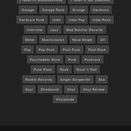
Garage
Garage Rock
Grunge
Hardcore
Hardcore Punk
Indie
Indie-Pop
Indie Rock
Interview
Jazz
Mad Butcher Records
Metal
MusInclusion
Neue Single
Oi!
Pop
Pop-Punk
Post-Punk
Post-Rock
Psychedelic Rock
Punk
Punkrock
Punk Rock
Rock
Rock´n´Roll
Rookie Records
Singer-Songwriter
Ska
Soul
Streetpunk
Vinyl
Vinyl Review
Vinylsünde