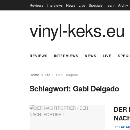
Reviews
Interviews
News
Live
Specials
Team
Archiv
vinyl-keks.eu
REVIEWS
INTERVIEWS
NEWS
LIVE
SPEC
Home
Tag
Gabi Delgado
Schlagwort:
Gabi Delgado
DER 
NAC
BY
LAGAR