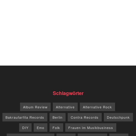
Schlagwörter
Album Review
Alternative
Alternative Rock
Bakraufarfita Records
Berlin
Contra Records
Deutschpunk
DIY
Emo
Folk
Frauen im Musikbusiness