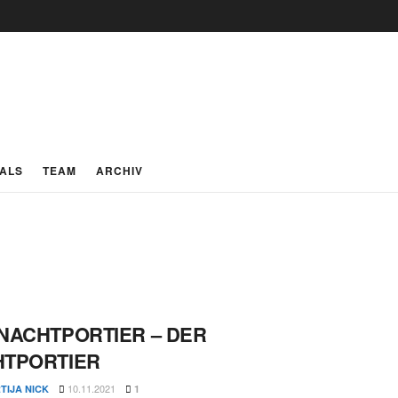
IALS
TEAM
ARCHIV
NACHTPORTIER – DER
HTPORTIER
10.11.2021
TIJA NICK
1