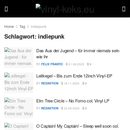
Home
Tag
indiepunk
Schlagwort:
indiepunk
Das Aus der Jugend – für immer niemals sein
wie ihr
BY
FELIX FRANTIC
01.08.2025
0
Leitkegel – Bis zum Ende 12inch Vinyl-EP
BY
REDAKTION
18.11.2020
0
Elm Tree Circle – No Fomo col. Vinyl LP
BY
REDAKTION
23.09.2020
0
O Captain! My Captain! – Sleep well soon col.