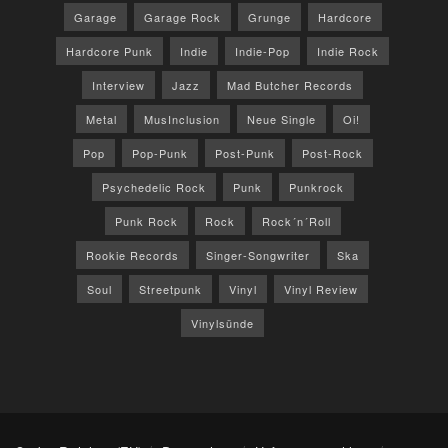
Garage
Garage Rock
Grunge
Hardcore
Hardcore Punk
Indie
Indie-Pop
Indie Rock
Interview
Jazz
Mad Butcher Records
Metal
MusInclusion
Neue Single
Oi!
Pop
Pop-Punk
Post-Punk
Post-Rock
Psychedelic Rock
Punk
Punkrock
Punk Rock
Rock
Rock´n´Roll
Rookie Records
Singer-Songwriter
Ska
Soul
Streetpunk
Vinyl
Vinyl Review
Vinylsünde