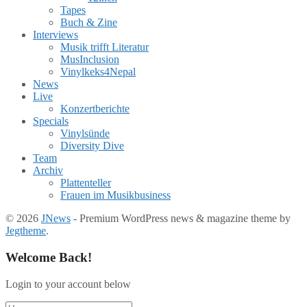
Tapes
Buch & Zine
Interviews
Musik trifft Literatur
MusInclusion
Vinylkeks4Nepal
News
Live
Konzertberichte
Specials
Vinylsünde
Diversity Dive
Team
Archiv
Plattenteller
Frauen im Musikbusiness
© 2026
JNews
- Premium WordPress news & magazine theme by
Jegtheme
.
Welcome Back!
Login to your account below