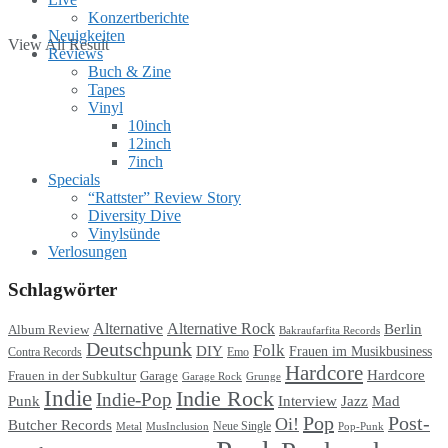
Konzertberichte
Neuigkeiten
View All Result
Reviews
Buch & Zine
Tapes
Vinyl
10inch
12inch
7inch
Specials
“Rattster” Review Story
Diversity Dive
Vinylsünde
Verlosungen
Schlagwörter
Alternative
Alternative Rock
Berlin
Album Review
Bakraufarfita Records
Deutschpunk
Folk
DIY
Frauen im Musikbusiness
Contra Records
Emo
Hardcore
Hardcore
Garage
Frauen in der Subkultur
Garage Rock
Grunge
Indie
Indie Rock
Indie-Pop
Punk
Interview
Jazz
Mad
Pop
Post-
Oi!
Butcher Records
Metal
MusInclusion
Neue Single
Pop-Punk