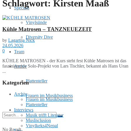
Schlagwort:
Kirsten Maaß
Specials
Vinylsünde
Kühle Matrosen – TANZNEUEZEIT
Diversity Dive
by
Lagartija Nick
24.05.2026
0
Team
KÜHLE MATROSEN - der Kurs steht fest Kühle Matrosen ist das
faszinierende Solo-Projekt von Lars Tischler, bekannt als Hans Uran
Archiv
...
Plattenteller
Kategorien
Archiv
Frauen im Musikbusiness
Frauen im Musikbusiness
Plattenteller
Interviews
Musik trifft Literatur
MusInclusion
Vinylkeks4Nepal
No Result
Live