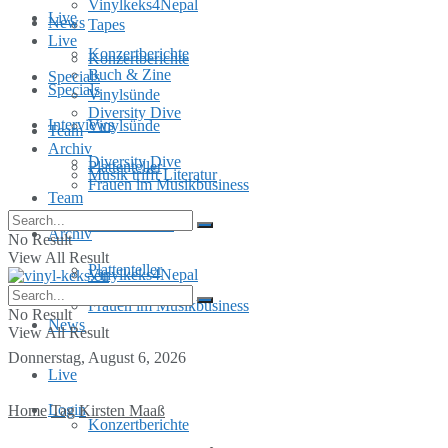
Vinylkeks4Nepal
Live
News
Tapes
Live
Konzertberichte
Konzertberichte
Buch & Zine
Specials
Specials
Vinylsünde
Diversity Dive
Interviews
Vinylsünde
Team
Archiv
Diversity Dive
Plattenteller
Musik trifft Literatur
Frauen im Musikbusiness
Team
MusInclusion
Archiv
No Result
View All Result
Plattenteller
Vinylkeks4Nepal
Frauen im Musikbusiness
No Result
News
View All Result
Donnerstag, August 6, 2026
Live
Login
Home
Tag
Kirsten Maaß
Konzertberichte