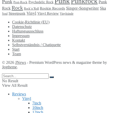
Punk
Punkrock
Punk
Punk
Psychedelic Rock
Post-Rock
Rock
Singer-Songwriter
Rock
Ska
Rookie Records
Rock´n´Roll
Vinyl
Streetpunk
Vinyl Review
Soul
Vinylsünde
Cookie-Richtlinie (EU)
Datenschutz
Haftungsausschluss
Impressum
Kontakt
Selbstverständnis / Chatiquette
Start
Team
© 2026
JNews
- Premium WordPress news & magazine theme by
Jegtheme
.
No Result
View All Result
Reviews
Vinyl
7inch
10inch
12inch