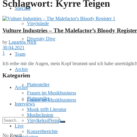
Schlagwort:
Kyrre Teigen
Specials
Vinylsünde
Vulture Industries – The Malefactor’s Bloody Register
Diversity Dive
by
Lagartija Nick
30.04.2021
1
Team
Ich reibe mir die Augen, mein Kopf brummt und ich habe unerträglic
Archiv
Kategorien
Plattenteller
Archiv
Frauen im Musikbusiness
Plattenteller
Frauen im Musikbusiness
Interviews
Musik trifft Literatur
MusInclusion
Vinylkeks4Nepal
Live
Konzertberichte
No Result
Neuigkeiten