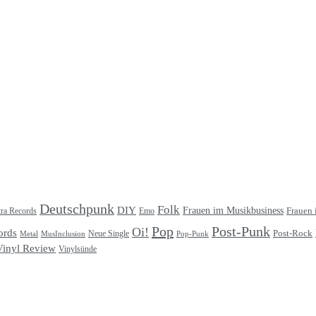
Deutschpunk
Folk
DIY
Frauen im Musikbusiness
ra Records
Frauen 
Emo
Pop
Post-Punk
Oi!
ords
Post-Rock
Metal
MusInclusion
Neue Single
Pop-Punk
Vinyl Review
Vinylsünde