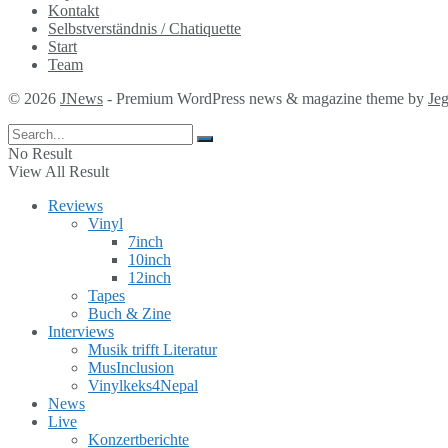
Kontakt
Selbstverständnis / Chatiquette
Start
Team
© 2026
JNews
- Premium WordPress news & magazine theme by
Je
No Result
View All Result
Reviews
Vinyl
7inch
10inch
12inch
Tapes
Buch & Zine
Interviews
Musik trifft Literatur
MusInclusion
Vinylkeks4Nepal
News
Live
Konzertberichte