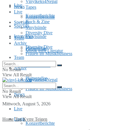
Vinylkeks4Nepal
Live
News
Tapes
Live
Konzertberichte
Konzertberichte
Buch & Zine
Specials
Specials
Vinylsünde
Diversity Dive
Interviews
Vinylsünde
Team
Archiv
Diversity Dive
Plattenteller
Musik trifft Literatur
Frauen im Musikbusiness
Team
MusInclusion
Archiv
No Result
View All Result
Plattenteller
Vinylkeks4Nepal
Frauen im Musikbusiness
No Result
News
View All Result
Mittwoch, August 5, 2026
Live
Login
Home
Tag
Kyrre Teigen
Konzertberichte