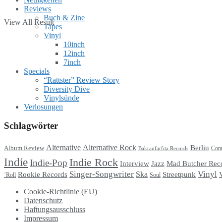
Reviews
Buch & Zine
View All Result
Tapes
Vinyl
10inch
12inch
7inch
Specials
“Rattster” Review Story
Diversity Dive
Vinylsünde
Verlosungen
Schlagwörter
Alternative
Alternative Rock
Berlin
Album Review
Cont
Bakraufarfita Records
Indie
Indie Rock
Indie-Pop
Interview
Jazz
Mad Butcher Rec
Singer-Songwriter
Vinyl
Ska
Streetpunk
Rookie Records
Soul
´Roll
Cookie-Richtlinie (EU)
Datenschutz
Haftungsausschluss
Impressum