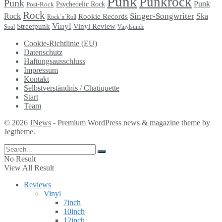
Punk
Punkrock
Punk
Punk
Psychedelic Rock
Post-Rock
Rock
Singer-Songwriter
Rock
Ska
Rookie Records
Rock´n´Roll
Vinyl
Streetpunk
Vinyl Review
Soul
Vinylsünde
Cookie-Richtlinie (EU)
Datenschutz
Haftungsausschluss
Impressum
Kontakt
Selbstverständnis / Chatiquette
Start
Team
© 2026
JNews
- Premium WordPress news & magazine theme by
Jegtheme
.
No Result
View All Result
Reviews
Vinyl
7inch
10inch
12inch