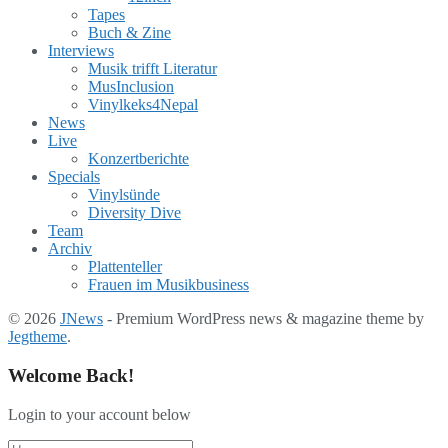
Tapes
Buch & Zine
Interviews
Musik trifft Literatur
MusInclusion
Vinylkeks4Nepal
News
Live
Konzertberichte
Specials
Vinylsünde
Diversity Dive
Team
Archiv
Plattenteller
Frauen im Musikbusiness
© 2026
JNews
- Premium WordPress news & magazine theme by
Jegtheme
.
Welcome Back!
Login to your account below