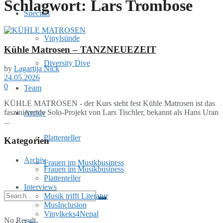
Schlagwort:
Lars Trombose
Specials
Vinylsünde
Kühle Matrosen – TANZNEUEZEIT
Diversity Dive
by
Lagartija Nick
24.05.2026
0
Team
KÜHLE MATROSEN - der Kurs steht fest Kühle Matrosen ist das
faszinierende Solo-Projekt von Lars Tischler, bekannt als Hans Uran
Archiv
...
Plattenteller
Kategorien
Archiv
Frauen im Musikbusiness
Frauen im Musikbusiness
Plattenteller
Interviews
Musik trifft Literatur
MusInclusion
Vinylkeks4Nepal
No Result
Live