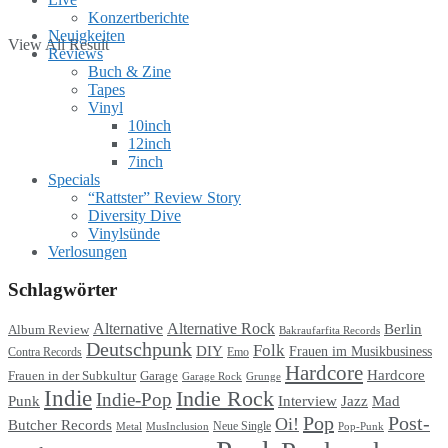
Konzertberichte
Neuigkeiten
View All Result
Reviews
Buch & Zine
Tapes
Vinyl
10inch
12inch
7inch
Specials
“Rattster” Review Story
Diversity Dive
Vinylsünde
Verlosungen
Schlagwörter
Alternative
Alternative Rock
Berlin
Album Review
Bakraufarfita Records
Deutschpunk
Folk
DIY
Frauen im Musikbusiness
Contra Records
Emo
Hardcore
Hardcore
Garage
Frauen in der Subkultur
Garage Rock
Grunge
Indie
Indie Rock
Indie-Pop
Punk
Interview
Jazz
Mad
Pop
Post-
Oi!
Butcher Records
Metal
MusInclusion
Neue Single
Pop-Punk