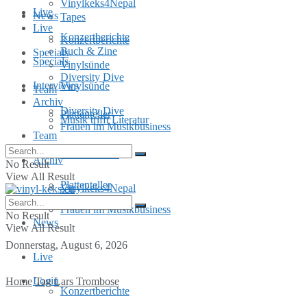
Vinylkeks4Nepal
Live
News
Tapes
Live
Konzertberichte
Konzertberichte
Buch & Zine
Specials
Specials
Vinylsünde
Diversity Dive
Interviews
Vinylsünde
Team
Archiv
Diversity Dive
Plattenteller
Musik trifft Literatur
Frauen im Musikbusiness
Team
MusInclusion
Archiv
No Result
View All Result
Plattenteller
Vinylkeks4Nepal
Frauen im Musikbusiness
No Result
News
View All Result
Donnerstag, August 6, 2026
Live
Login
Home
Tag
Lars Trombose
Konzertberichte