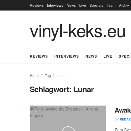
Reviews
Interviews
News
Live
Specials
Team
Archiv
vinyl-keks.eu
REVIEWS
INTERVIEWS
NEWS
LIVE
SPEC
Home
Tag
Lunar
Schlagwort:
Lunar
Awake
BY
REDAK
Zum Deb