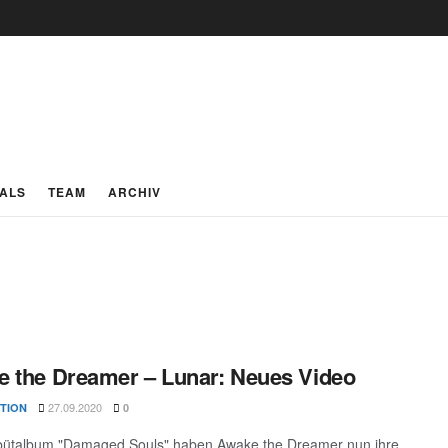
IALS
TEAM
ARCHIV
 the Dreamer – Lunar: Neues Video
27.09.2020
TION
0
ütalbum "Damaged Souls" haben Awake the Dreamer nun ihre