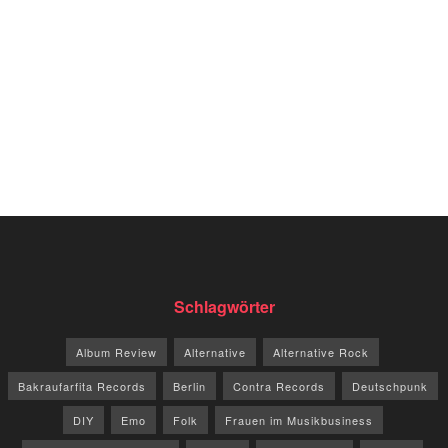
Schlagwörter
Album Review
Alternative
Alternative Rock
Bakraufarfita Records
Berlin
Contra Records
Deutschpunk
DIY
Emo
Folk
Frauen im Musikbusiness