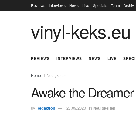
Reviews
Interviews
News
Live
Specials
Team
Archiv
vinyl-keks.eu
REVIEWS
INTERVIEWS
NEWS
LIVE
SPEC
Home
Neuigkeiten
Awake the Dreamer 
by
Redaktion
27.09.2020
in
Neuigkeiten