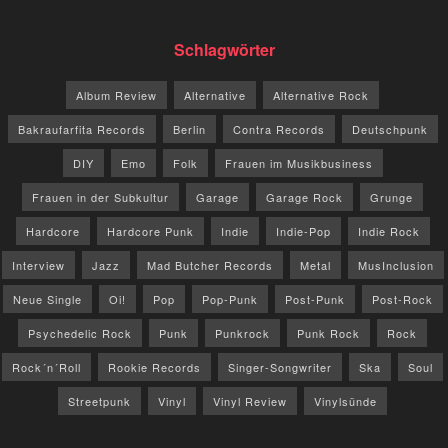
Schlagwörter
Album Review
Alternative
Alternative Rock
Bakraufarfita Records
Berlin
Contra Records
Deutschpunk
DIY
Emo
Folk
Frauen im Musikbusiness
Frauen in der Subkultur
Garage
Garage Rock
Grunge
Hardcore
Hardcore Punk
Indie
Indie-Pop
Indie Rock
Interview
Jazz
Mad Butcher Records
Metal
MusInclusion
Neue Single
Oi!
Pop
Pop-Punk
Post-Punk
Post-Rock
Psychedelic Rock
Punk
Punkrock
Punk Rock
Rock
Rock´n´Roll
Rookie Records
Singer-Songwriter
Ska
Soul
Streetpunk
Vinyl
Vinyl Review
Vinylsünde